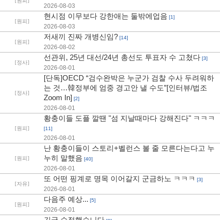
[원피]
2026-08-03
현시점 이무보다 강한애는 둘밖에업음
[1]
[원피]
2026-08-03
저새끼 진짜 개병신임?
[14]
[원피]
2026-08-02
선관위, 25년 대선/24년 총선도 투표자 수 고쳤다
[3]
[정사]
2026-08-01
[단독]OECD “검수완박은 누군가 검찰 수사 두려워하
는 것…韓정부에 엄중 경고안 낼 수도”[인터뷰/법조
[정사]
Zoom In]
[2]
2026-08-01
황충이들 도플 깔땐 "섬 지날때마다 강해진다" ㅋㅋㅋ
[원피]
[11]
2026-08-01
난 황충이들이 스토리+벨런스 볼 줄 모른다는다고 누
누히 말했음
[원피]
[40]
2026-08-01
또 어떤 핑계로 명목 이어갈지 군금하노 ㅋㅋㅋ
[3]
[자유]
2026-08-01
다음주 예상...
[5]
[원피]
2026-08-01
긴글 수정했습니다