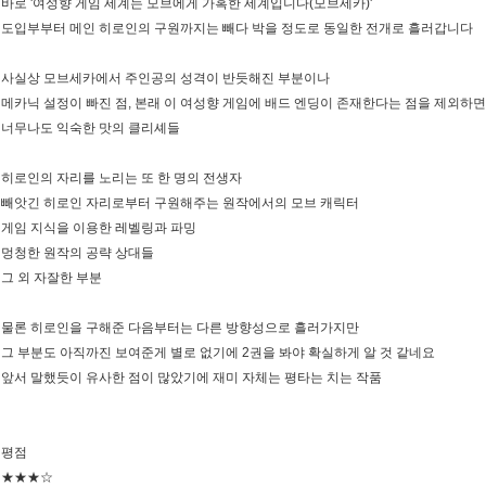
바로 '여성향 게임 세계는 모브에게 가혹한 세계입니다(모브세카)'
도입부부터 메인 히로인의 구원까지는 빼다 박을 정도로 동일한 전개로 흘러갑니다
사실상 모브세카에서 주인공의 성격이 반듯해진 부분이나
메카닉 설정이 빠진 점, 본래 이 여성향 게임에 배드 엔딩이 존재한다는 점을 제외하면
너무나도 익숙한 맛의 클리셰들
히로인의 자리를 노리는 또 한 명의 전생자
빼앗긴 히로인 자리로부터 구원해주는 원작에서의 모브 캐릭터
게임 지식을 이용한 레벨링과 파밍
멍청한 원작의 공략 상대들
그 외 자잘한 부분
물론 히로인을 구해준 다음부터는 다른 방향성으로 흘러가지만
그 부분도 아직까진 보여준게 별로 없기에 2권을 봐야 확실하게 알 것 같네요
앞서 말했듯이 유사한 점이 많았기에 재미 자체는 평타는 치는 작품
평점
★★★☆