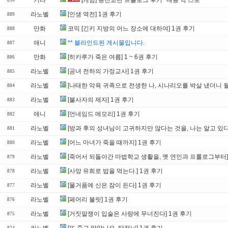
기타
[게임] 종천교단 프롤로그 후기 *내용 약 스포*
890
라노벨
[인생 역전] 1권 후기
889
만화
코믹 [긴키 지방의 어느 장소에 대하여] 1권 후기
888
애니
** 블라인드된 게시물입니다.
887
만화
[히카루가 죽은 여름] 1 ~ 6권 후기
886
라노벨
[공녀 전하의 가정교사] 1권 후기
885
라노벨
[나태한 악욕 귀족으로 전생한 나, 시나리오를 박살 냈더니 
884
라노벨
[불사자의 제자] 1권 후기
883
애니
[언네임드 메모리] 1권 후기
882
라노벨
[방과 후의 성녀님이 고귀하지만 않다는 것을, 나는 알고 있다
881
라노벨
[어느 마녀가 죽을 때까지] 1권 후기
880
라노벨
[죽어서 되돌아간 마법학교 생활을, 옛 연인과 프롤로그부터]
879
라노벨
[사망 유희로 밥을 먹는다.] 1권 후기
878
라노벨
[물거품에 신은 잠이 든다] 1권 후기
877
라노벨
[페어리 불릿] 1권 후기
876
라노벨
[거짓말쟁이 입술은 사랑에 무너진다] 1권 후기
875