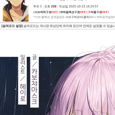
추천
0
|
조회
258
|
작성일 2025-10-23 16:24:57
[
서브캐릭구경
OFF
]
[
캐릭컬렉션구경
OFF
]
[
N
작품구경
OFF
]
*서브/컬렉션 공개설정은
서브구매관리[클릭]
에서 캐릭공개설정에
[숨덕모드 설정]
숨덕모드는 게시판 최상단에 위치해 있으며 언제든 설정할 수 있습니