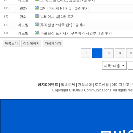
라노벨
[또 죽고 말았나요, 탐정님] 1권 후기
874
만화
코믹 [이세계 NTR] 1 ~ 2권 후기
873
만화
[브레이브 벨] 1권 후기
872
라노벨
[무직전생 ~사족 편~] 1권 후기
871
라노벨
[마술탐정 토키사키 쿠루미의 사건부] 1권 후기
870
목록보기
이전페이지
다음페이지
1
2
3
4
5
제목+내용
공지&이벤트
|
접속문제
|
건의사항
|
로고신청
|
이미지신고
|
Copyright
CHUING
Communications. All rights re