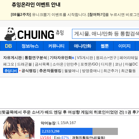
[08월2주차]
유니크뽑기 이벤트를 시작합니다.
[참여하기]
를 누르시면 비로그인
DB
정보/뉴스
커뮤니티
애니/만화
웹툰
이미지
자유게시판
|
통합연구분석
|
기타자유만화
|
VS게시판
|
원피스
>
연구
|
페어리테일 
R
페그오
|
드래곤볼
|
금서목록
|
소아온
|
던만추
|
포켓몬/GO
|
디지몬
|
코난
|
마블DC
공식랭킹
|
츄온작품랭킹
|
월별애니
|
방영중애니
|
최근추가
|
최근활동
츄잉디비
[뒷골목에서 주운 소녀가 배드 엔딩 후 여성향 게임의 히로인이었던 건] 1권 후
|
L:15/A:167
악어농장
2,232/3,290
LV164
|
Exp.
67%
|
경험치획득안내[필독]