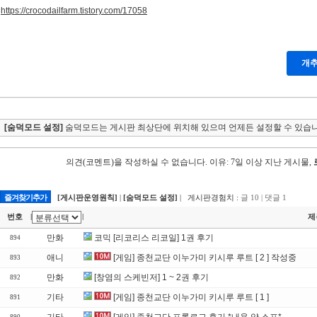
https://crocodailfarm.tistory.com/17058
개
[숨덕모드 설정]
숨덕모드는 게시판 최상단에 위치해 있으며 언제든 설정할 수 있습니
의견(코멘트)을 작성하실 수 없습니다.
이유: 7일 이상 지난 게시물,
즐겨찾기추가
[게시판운영원칙]
|
[숨덕모드 설정]
| 게시판경험치 :
글 10 | 댓글 1
번호
제
|
|
만화
코믹 [리코리스 리코일] 1권 후기
894
애니
[게임] 종천교단 이누가미 키시루 루트 [ 2 ] 작성중
893
만화
[창염의 스케빈저] 1 ~ 2권 후기
892
기타
[게임] 종천교단 이누가미 키시루 루트 [ 1 ]
891