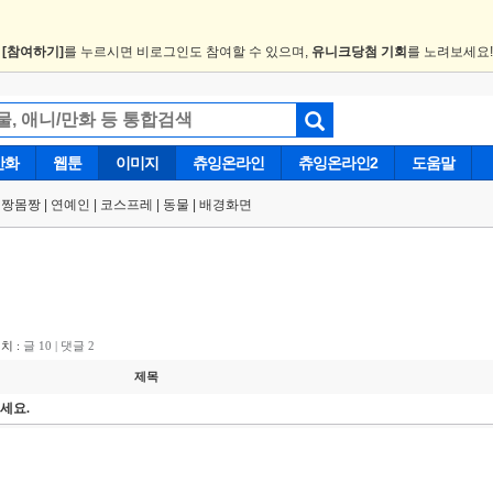
.
[참여하기]
를 누르시면 비로그인도 참여할 수 있으며,
유니크당첨 기회
를 노려보세요
만화
웹툰
이미지
츄잉온라인
츄잉온라인2
도움말
얼짱몸짱
|
연예인
|
코스프레
|
동물
|
배경화면
치 :
글 10 | 댓글 2
제목
세요.