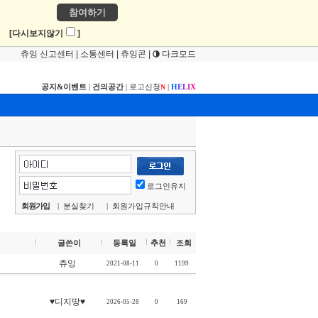
참여하기
!
[다시보지않기
]
츄잉 신고센터
|
소통센터
|
츄잉콘
|
다크모드
공지&이벤트
|
건의공간
|
로고신청
|
H
E
L
I
X
N
로그인유지
회원가입
|
분실찾기
|
회원가입규칙안내
글쓴이
등록일
추천
조회
츄잉
2021-08-11
0
1199
♥디지땅♥
2026-05-28
0
169