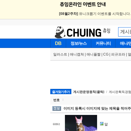
[08월2주차]
유니크뽑기 이벤트를 시작합니다
DB
정보/뉴스
커뮤니티
애니/
일러스트
|
애니캡쳐
|
애니플짤
|
CG
|
피규프라
|
즐겨찾기추가
게시판운영원칙[클릭]
/ 게시판획득경험
번호
이미지 등록시 이미지에 맞는 제목을 적어주
말
60861