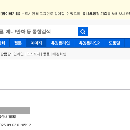
.
[참여하기]
를 누르시면 비로그인도 참여할 수 있으며,
유니크당첨 기회
를 노려보세요
만화
웹툰
이미지
츄잉온라인
츄잉온라인2
도움말
얼짱몸짱
|
연예인
|
코스프레
|
동물
|
배경화면
안내[필독]
5-09-03 01:05:12