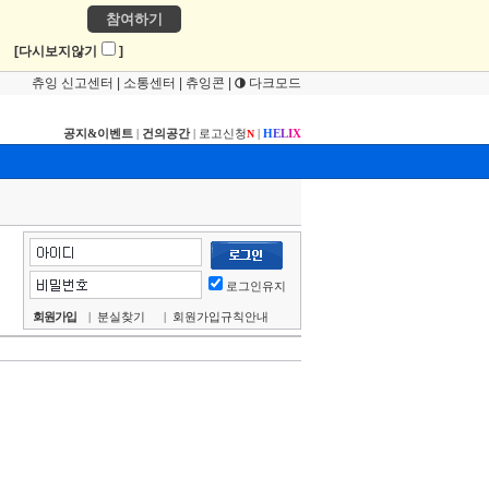
참여하기
!
[다시보지않기
]
츄잉 신고센터
|
소통센터
|
츄잉콘
|
다크모드
공지&이벤트
|
건의공간
|
로고신청
|
H
E
L
I
X
N
로그인유지
회원가입
|
분실찾기
|
회원가입규칙안내