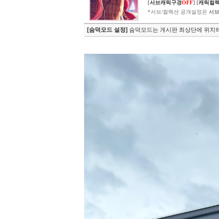
[
서브캐릭구경
OFF
]
[
캐릭컬
*서브/컬렉션 공개설정은
서브
[숨덕모드 설정]
숨덕모드는 게시판 최상단에 위치해