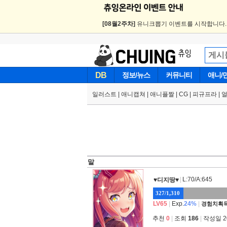
[08월2주차]
유니크뽑기 이벤트를 시작합니다
DB
정보/뉴스
커뮤니티
애니/
일러스트
|
애니캡쳐
|
애니플짤
|
CG
|
피규프라
|
말
|
L:70/A:645
♥디지땅♥
327/1,310
LV65
|
Exp.
24%
|
경험치획득
추천
0
|
조회
186
|
작성일 202