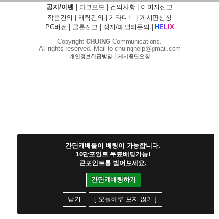
공지/이벤
|
다크모드
|
건의사항
|
이미지신고
작품건의
|
캐릭건의
|
기타디비
|
게시판신청
PC버전
|
클론신고
|
정지/패널티문의
|
H
E
L
I
X
Copyright
CHUING
Communications.
All rights reserved. Mail to chuinghelp@gmail.com
|
개인정보취급방침
게시중단요청
간단캐배틀이 배팅이 가능합니다.
10만포인트 무료배팅가능!
큰포인트를 벌어보세요.
간단캐배팅하기
닫기
[ 오늘하루 보지 않기 ]