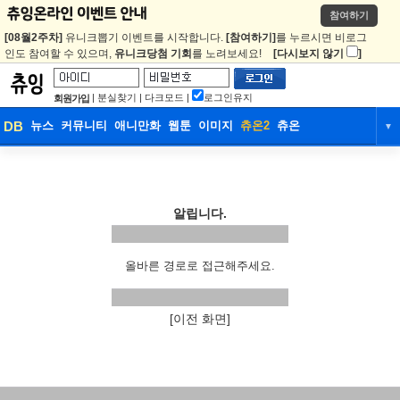
참여하기
[08월2주차]
유니크뽑기 이벤트를 시작합니다.
[참여하기]
를 누르시면 비로그
인도 참여할 수 있으며,
유니크당첨 기회
를 노려보세요!
[다시보지 않기
]
|
분실찾기
|
다크모드
|
로그인유지
회원가입
DB
뉴스
커뮤니티
애니만화
웹툰
이미지
츄온2
츄온
▼
DB
뉴스
커뮤니티
애니만화
웹툰
이미지
츄온2
츄온
알립니다.
올바른 경로로 접근해주세요.
[이전 화면]