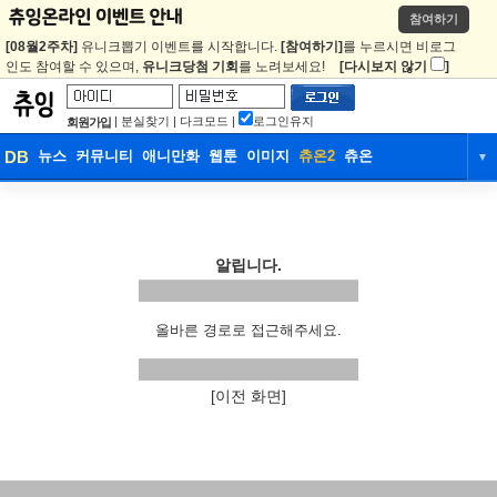
참여하기
[08월2주차]
유니크뽑기 이벤트를 시작합니다.
[참여하기]
를 누르시면 비로그
인도 참여할 수 있으며,
유니크당첨 기회
를 노려보세요!
[다시보지 않기
]
|
분실찾기
|
다크모드
|
로그인유지
회원가입
DB
뉴스
커뮤니티
애니만화
웹툰
이미지
츄온2
츄온
▼
DB
뉴스
커뮤니티
애니만화
웹툰
이미지
츄온2
츄온
알립니다.
올바른 경로로 접근해주세요.
[이전 화면]