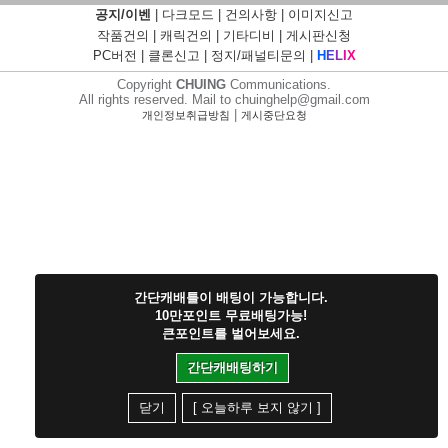
공지/이벤
|
다크모드
|
건의사항
|
이미지신고
작품건의
|
캐릭건의
|
기타디비
|
게시판신청
PC버전
|
클론신고
|
정지/패널티문의
|
H
E
L
I
X
Copyright
CHUING
Communications.
All rights reserved. Mail to chuinghelp@gmail.com
|
개인정보취급방침
게시중단요청
간단캐배틀이 배팅이 가능합니다.
10만포인트 무료배팅가능!
큰포인트를 벌어보세요.
간단캐배팅하기
닫기
[ 오늘하루 보지 않기 ]