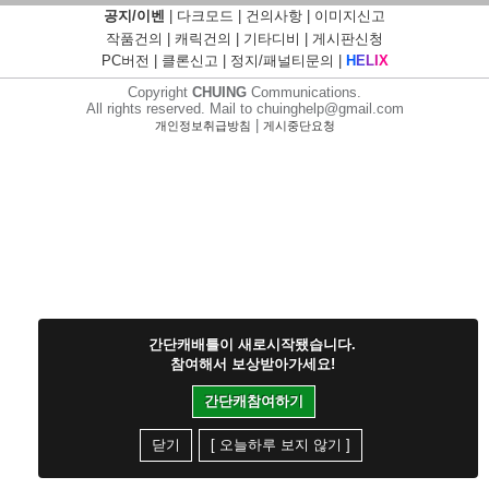
공지/이벤
|
다크모드
|
건의사항
|
이미지신고
작품건의
|
캐릭건의
|
기타디비
|
게시판신청
PC버전
|
클론신고
|
정지/패널티문의
|
H
E
L
I
X
Copyright
CHUING
Communications.
All rights reserved. Mail to chuinghelp@gmail.com
|
개인정보취급방침
게시중단요청
간단캐배틀이 새로시작됐습니다.
참여해서 보상받아가세요!
간단캐참여하기
닫기
[ 오늘하루 보지 않기 ]