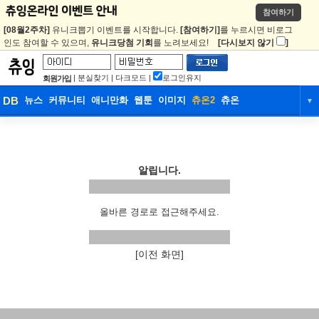
참여하기
[08월2주차]
유니크뽑기 이벤트를 시작합니다.
[참여하기]
를 누르시면 비로그
인도 참여할 수 있으며,
유니크당첨 기회
를 노려보세요!
[다시보지 않기
]
|
분실찾기
|
다크모드
|
로그인유지
회원가입
DB
뉴스
커뮤니티
애니만화
웹툰
이미지
츄온2
츄온
▼
DB
뉴스
커뮤니티
애니만화
웹툰
이미지
츄온2
츄온
알립니다.
올바른 경로로 접근해주세요.
[이전 화면]