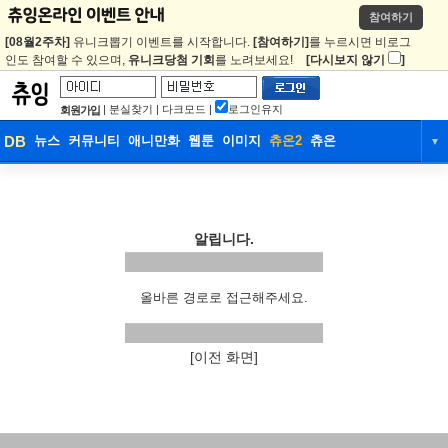
참여하기
[08월2주차]
유니크뽑기 이벤트를 시작합니다.
[참여하기]
를 누르시면 비로그
인도 참여할 수 있으며,
유니크당첨 기회
를 노려보세요!
[다시보지 않기
]
|
분실찾기
|
다크모드
|
로그인유지
회원가입
DB
뉴스
커뮤니티
애니만화
웹툰
이미지
츄온2
츄온
▼
DB
뉴스
커뮤니티
애니만화
웹툰
이미지
츄온2
츄온
알립니다.
올바른 경로로 접근해주세요.
[이전 화면]