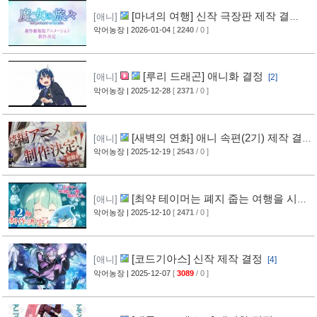
[마녀의 여행] 신작 극장판 제작 결
[애니]
정
악어농장
| 2026-01-04
[
2240
/ 0 ]
[2]
[루리 드래곤] 애니화 결정
[애니]
[2]
악어농장
| 2025-12-28
[
2371
/ 0 ]
[새벽의 연화] 애니 속편(2기) 제작 결
[애니]
정
악어농장
| 2025-12-19
[
2543
/ 0 ]
[2]
[최약 테이머는 폐지 줍는 여행을 시작
[애니]
했습니다.] 2기 제작 결정
악어농장
| 2025-12-10
[
2471
/ 0 ]
[2]
[코드기아스] 신작 제작 결정
[애니]
[4]
악어농장
| 2025-12-07
[
3089
/ 0 ]