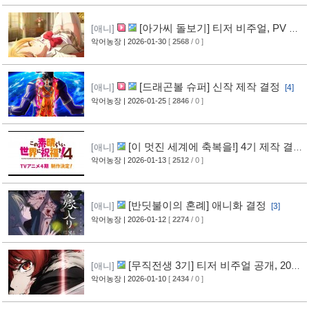
[아가씨 돌보기] 티저 비주얼, PV 공
[애니]
개
악어농장
| 2026-01-30
[
2568
/ 0 ]
[2]
[드래곤볼 슈퍼] 신작 제작 결정
[애니]
[4]
악어농장
| 2026-01-25
[
2846
/ 0 ]
[이 멋진 세계에 축복을!] 4기 제작 결
[애니]
정
악어농장
| 2026-01-13
[
2512
/ 0 ]
[2]
[반딧불이의 혼례] 애니화 결정
[애니]
[3]
악어농장
| 2026-01-12
[
2274
/ 0 ]
[무직전생 3기] 티저 비주얼 공개, 2026
[애니]
년 7월 방영
악어농장
| 2026-01-10
[
2434
/ 0 ]
[3]