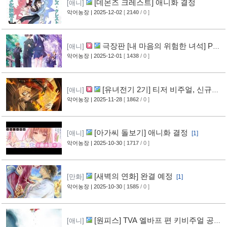
[데몬즈 크레스트] 애니화 결정
[애니]
악어농장
| 2025-12-02
[
2140
/ 0 ]
극장판 [내 마음의 위험한 녀석] PV
[애니]
공개
악어농장
| 2025-12-01
[
1438
/ 0 ]
[유녀전기 2기] 티저 비주얼, 신규
[애니]
PV 공개
악어농장
| 2025-11-28
[
1862
/ 0 ]
[2]
[아가씨 돌보기] 애니화 결정
[애니]
[1]
악어농장
| 2025-10-30
[
1717
/ 0 ]
[새벽의 연화] 완결 예정
[만화]
[1]
악어농장
| 2025-10-30
[
1585
/ 0 ]
[원피스] TVA 엘바프 편 키비주얼 공
[애니]