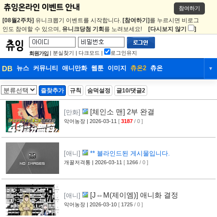
참여하기
[08월2주차]
유니크뽑기 이벤트를 시작합니다.
[참여하기]
를 누르시면 비로그
인도 참여할 수 있으며,
유니크당첨 기회
를 노려보세요!
[다시보지 않기
]
|
분실찾기
|
다크모드
|
로그인유지
회원가입
DB
뉴스
커뮤니티
애니만화
웹툰
이미지
츄온2
츄온
▼
DB
뉴스
커뮤니티
애니만화
즐찾추가
규칙
숨덕설정
글10/댓글2
웹툰
이미지
츄온2
츄온
[체인소 맨] 2부 완결
[만화]
악어농장
| 2026-03-11
[
3187
/ 0 ]
[애니]
** 블라인드된 게시물입니다.
개꿀저격통
| 2026-03-11
[
1266
/ 0 ]
[J⇔M(제이엠)] 애니화 결정
[애니]
악어농장
| 2026-03-10
[
1725
/ 0 ]