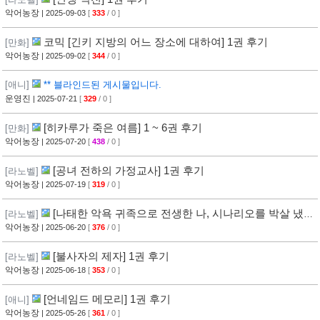
악어농장
| 2025-09-03
[
333
/ 0 ]
코믹 [긴키 지방의 어느 장소에 대하여] 1권 후기
[만화]
악어농장
| 2025-09-02
[
344
/ 0 ]
[애니]
** 블라인드된 게시물입니다.
운영진
| 2025-07-21
[
329
/ 0 ]
[히카루가 죽은 여름] 1 ~ 6권 후기
[만화]
악어농장
| 2025-07-20
[
438
/ 0 ]
[공녀 전하의 가정교사] 1권 후기
[라노벨]
악어농장
| 2025-07-19
[
319
/ 0 ]
[나태한 악욕 귀족으로 전생한 나, 시나리오를 박살 냈더
[라노벨]
니 월등한 마력으로 최흉이 되었다] 1권 후기
악어농장
| 2025-06-20
[
376
/ 0 ]
[불사자의 제자] 1권 후기
[라노벨]
악어농장
| 2025-06-18
[
353
/ 0 ]
[언네임드 메모리] 1권 후기
[애니]
악어농장
| 2025-05-26
[
361
/ 0 ]