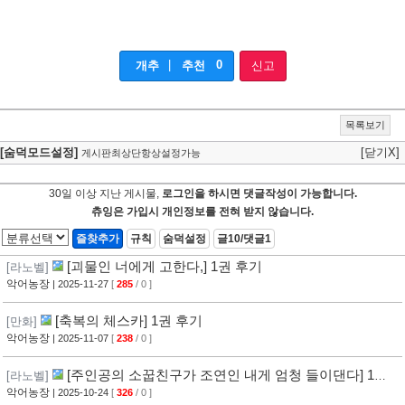
|
0
개추
추천
신고
목록보기
[숨덕모드설정]
[닫기X]
게시판최상단항상설정가능
30일 이상 지난 게시물,
로그인을 하시면 댓글작성이 가능합니다.
츄잉은 가입시 개인정보를 전혀 받지 않습니다.
즐찾추가
규칙
숨덕설정
글10/댓글1
[괴물인 너에게 고한다,] 1권 후기
[라노벨]
악어농장
| 2025-11-27
[
285
/ 0 ]
[축복의 체스카] 1권 후기
[만화]
악어농장
| 2025-11-07
[
238
/ 0 ]
[주인공의 소꿉친구가 조연인 내게 엄청 들이댄다] 1권
[라노벨]
후기
악어농장
| 2025-10-24
[
326
/ 0 ]