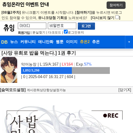
참여하기
[08월2주차]
유니크뽑기 이벤트를 시작합니다.
[참여하기]
를 누르시면 비로그
인도 참여할 수 있으며,
유니크당첨 기회
를 노려보세요!
[다시보지 않기
]
|
분실찾기
|
다크모드
|
로그인유지
회원가입
DB
뉴스
커뮤니티
애니만화
웹툰
이미지
츄온2
츄온
▼
[사망 유희로 밥을 먹는다.] 1권 후기
DB
뉴스
커뮤니티
애니만화
웹툰
이미지
츄온2
츄온
악어농장
| L:15/A:167 |
LV164
|
Exp.
57%
1,892/3,290
| 0 | 2025-04-07 16:31:27 | 604 |
[숨덕모드설정]
[닫기X]
게시판최상단항상설정가능