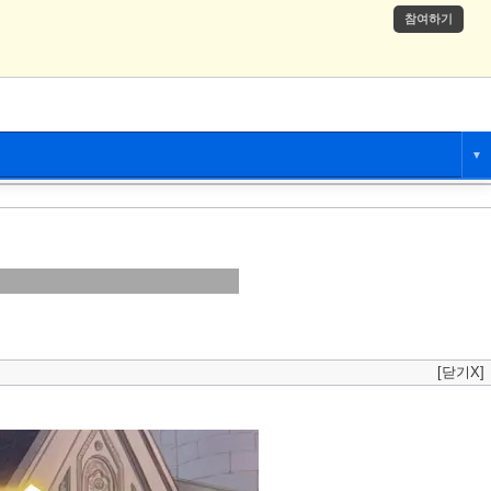
참여하기
▼
애니만화
츄온
[닫기X]