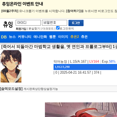
[08월2주차]
유니크뽑기 이벤트를 시작합니다.
[참여하기]
를 누르시면 비로그인도 참
|
분실찾기
|
다크모드
|
로그인유지
회원가입
DB
뉴스
커뮤니티
애니만화
웹툰
이미지
츄온2
츄온
[죽어서 되돌아간 마법학교 생활을, 옛 연인과 프롤로그부터] 1
DB
웹툰
악어농장
| L:15/A:167 |
LV164
|
Exp.
58%
1,912/3,290
| 0 | 2025-04-21 16:41:57 | 374 |
[숨덕모드설정]
게시판최상단항상설정가능