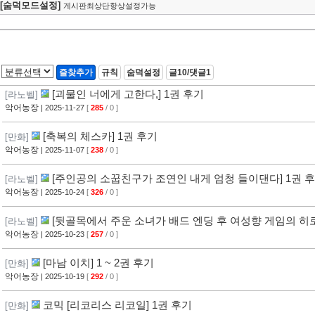
[숨덕모드설정]
게시판최상단항상설정가능
즐찾추가
규칙
숨덕설정
글10/댓글1
[괴물인 너에게 고한다,] 1권 후기
[라노벨]
악어농장
| 2025-11-27
[
285
/ 0 ]
[축복의 체스카] 1권 후기
[만화]
악어농장
| 2025-11-07
[
238
/ 0 ]
[주인공의 소꿉친구가 조연인 내게 엄청 들이댄다] 1권 
[라노벨]
악어농장
| 2025-10-24
[
326
/ 0 ]
[뒷골목에서 주운 소녀가 배드 엔딩 후 여성향 게임의 히로
[라노벨]
악어농장
| 2025-10-23
[
257
/ 0 ]
[마남 이치] 1 ~ 2권 후기
[만화]
악어농장
| 2025-10-19
[
292
/ 0 ]
코믹 [리코리스 리코일] 1권 후기
[만화]