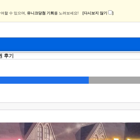
여할 수 있으며,
유니크당첨 기회
를 노려보세요!
[다시보지 않기
]
권 후기
뉴스
커뮤니티
이미지
츄온2