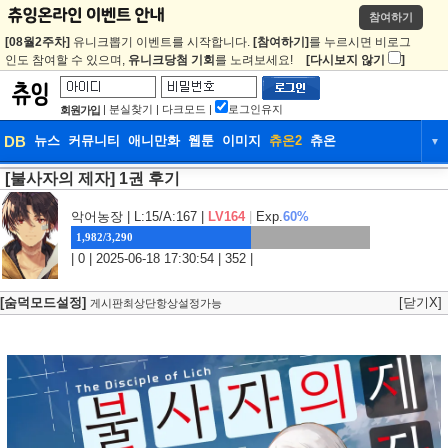
참여하기
[08월2주차]
유니크뽑기 이벤트를 시작합니다.
[참여하기]
를 누르시면 비로그
인도 참여할 수 있으며,
유니크당첨 기회
를 노려보세요!
[다시보지 않기
]
|
분실찾기
|
다크모드
|
로그인유지
회원가입
DB
뉴스
커뮤니티
애니만화
웹툰
이미지
츄온2
츄온
▼
[불사자의 제자] 1권 후기
DB
뉴스
커뮤니티
애니만화
웹툰
이미지
츄온2
츄온
악어농장
| L:15/A:167 |
LV164
|
Exp.
60%
1,982/3,290
| 0 | 2025-06-18 17:30:54 | 352 |
[숨덕모드설정]
[닫기X]
게시판최상단항상설정가능