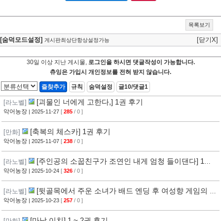
목록보기
[숨덕모드설정]
[닫기X]
게시판최상단항상설정가능
30일 이상 지난 게시물,
로그인을 하시면 댓글작성이 가능합니다.
츄잉은 가입시 개인정보를 전혀 받지 않습니다.
즐찾추가
규칙
숨덕설정
글10/댓글1
[괴물인 너에게 고한다,] 1권 후기
[라노벨]
악어농장
| 2025-11-27
[
285
/ 0 ]
[축복의 체스카] 1권 후기
[만화]
악어농장
| 2025-11-07
[
238
/ 0 ]
[주인공의 소꿉친구가 조연인 내게 엄청 들이댄다] 1권
[라노벨]
후기
악어농장
| 2025-10-24
[
326
/ 0 ]
[뒷골목에서 주운 소녀가 배드 엔딩 후 여성향 게임의 히
[라노벨]
로인이었던 건] 1권 후기
악어농장
| 2025-10-23
[
257
/ 0 ]
[마남 이치] 1 ~ 2권 후기
[만화]