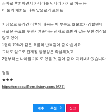
곧바로 후회하면서 카나타를 만나러 가기로 하는 등
이 둘의 재회도 나름 앞으로의 포인트
지상으로 올라간 이후의 내용은 이 부분도 호불호가 강할텐데
새로운 동료를 수련시켜준다는 전개로 초반과 같은 무한 성장을
담고 있어
1권의 70%가 같은 흐름의 반복같아 좀 아쉽네요
그래도 앞으로 전개될 방향성은 확실해졌고
2권부터는 나아질 기미도 있을 것 같아 좀 더 지켜봐하겠습니다
평점
★★★
https://crocodailfarm.tistory.com/16311
|
0
개추
추천
신고