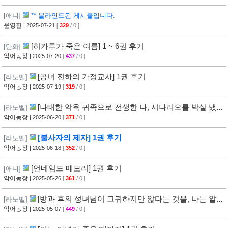
[애니]
** 블라인드된 게시물입니다.
운영진
| 2025-07-21
[
329
/ 0 ]
[히카루가 죽은 여름] 1 ~ 6권 후기
[만화]
악어농장
| 2025-07-20
[
437
/ 0 ]
[공녀 전하의 가정교사] 1권 후기
[라노벨]
악어농장
| 2025-07-19
[
319
/ 0 ]
[나태한 악욕 귀족으로 전생한 나, 시나리오를 박살 냈더
[라노벨]
니 월등한 마력으로 최흉이 되었다] 1권 후기
악어농장
| 2025-06-20
[
371
/ 0 ]
[불사자의 제자] 1권 후기
[라노벨]
악어농장
| 2025-06-18
[
352
/ 0 ]
[언네임드 메모리] 1권 후기
[애니]
악어농장
| 2025-05-26
[
361
/ 0 ]
[방과 후의 성녀님이 고귀하지만 않다는 것을, 나는 알고
[라노벨]
있다] 1권 후기
악어농장
| 2025-05-07
[
449
/ 0 ]