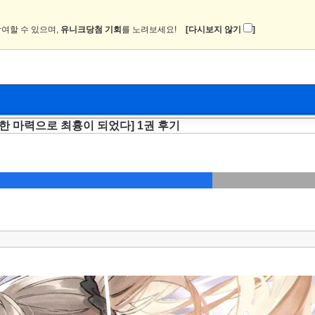
여할 수 있으며,
유니크당첨 기회
를 노려보세요!
[다시보지 않기
]
한 마력으로 최흉이 되었다] 1권 후기
뉴스
커뮤니티
이미지
츄온2