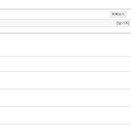
목록보기
[닫기X]