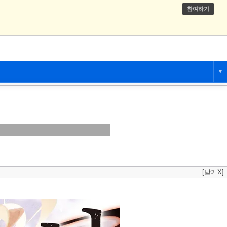
참여하기
▼
애니만화
츄온
[닫기X]