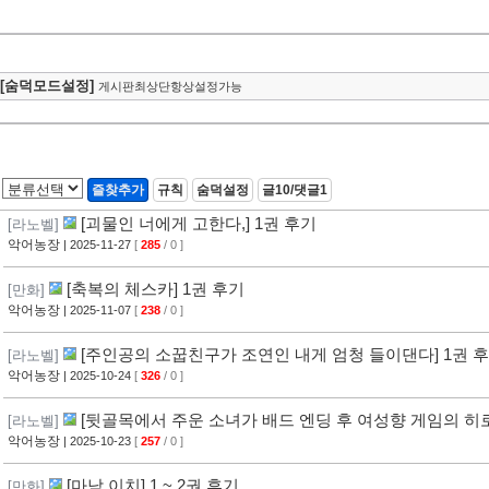
[숨덕모드설정]
게시판최상단항상설정가능
즐찾추가
규칙
숨덕설정
글10/댓글1
[괴물인 너에게 고한다,] 1권 후기
[라노벨]
악어농장
| 2025-11-27
[
285
/ 0 ]
[축복의 체스카] 1권 후기
[만화]
악어농장
| 2025-11-07
[
238
/ 0 ]
[주인공의 소꿉친구가 조연인 내게 엄청 들이댄다] 1권 
[라노벨]
악어농장
| 2025-10-24
[
326
/ 0 ]
[뒷골목에서 주운 소녀가 배드 엔딩 후 여성향 게임의 히로
[라노벨]
악어농장
| 2025-10-23
[
257
/ 0 ]
[마남 이치] 1 ~ 2권 후기
[만화]