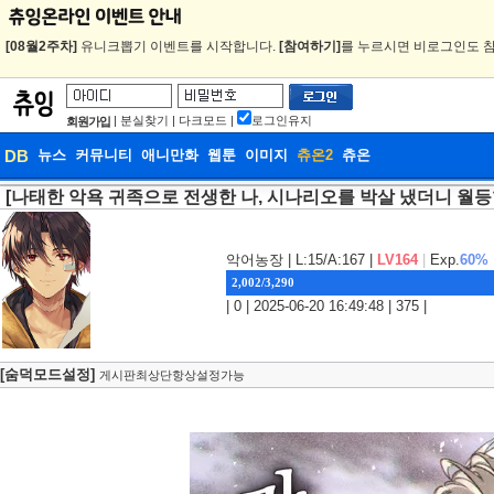
[08월2주차]
유니크뽑기 이벤트를 시작합니다.
[참여하기]
를 누르시면 비로그인도 참
|
분실찾기
|
다크모드
|
로그인유지
회원가입
DB
뉴스
커뮤니티
애니만화
웹툰
이미지
츄온2
츄온
[나태한 악욕 귀족으로 전생한 나, 시나리오를 박살 냈더니 월등
DB
웹툰
악어농장
| L:15/A:167 |
LV164
|
Exp.
60%
2,002/3,290
| 0 | 2025-06-20 16:49:48 | 375 |
[숨덕모드설정]
게시판최상단항상설정가능