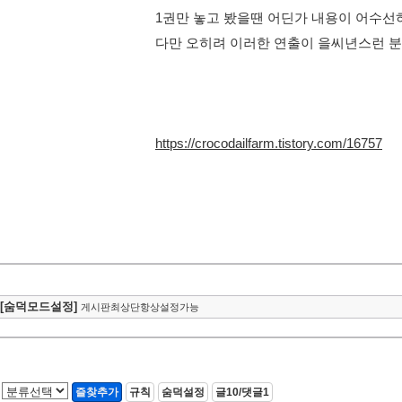
1권만 놓고 봤을땐 어딘가 내용이 어수선
다만 오히려 이러한 연출이 을씨년스런 
https://crocodailfarm.tistory.com/16757
[숨덕모드설정]
게시판최상단항상설정가능
즐찾추가
규칙
숨덕설정
글10/댓글1