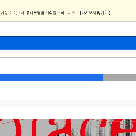
여할 수 있으며,
유니크당첨 기회
를 노려보세요!
[다시보지 않기
]
뉴스
커뮤니티
이미지
츄온2