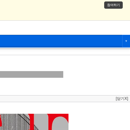
참여하기
▼
애니만화
츄온
[닫기X]