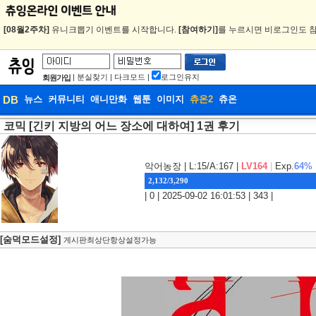
[08월2주차]
유니크뽑기 이벤트를 시작합니다.
[참여하기]
를 누르시면 비로그인도 참
|
분실찾기
|
다크모드
|
로그인유지
회원가입
DB
뉴스
커뮤니티
애니만화
웹툰
이미지
츄온2
츄온
코믹 [긴키 지방의 어느 장소에 대하여] 1권 후기
DB
웹툰
악어농장
| L:15/A:167 |
LV164
|
Exp.
64%
2,132/3,290
| 0 | 2025-09-02 16:01:53 | 343 |
[숨덕모드설정]
게시판최상단항상설정가능