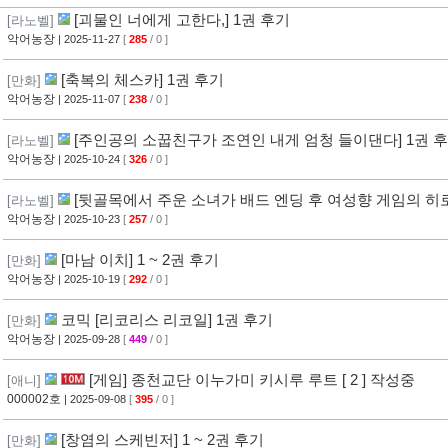
[괴물인 너에게 고한다,] 1권 후기
[라노벨]
악어농장
| 2025-11-27
[
285
/ 0 ]
[축복의 체스카] 1권 후기
[만화]
악어농장
| 2025-11-07
[
238
/ 0 ]
[주인공의 소꿉친구가 조연인 내게 엄청 들이댄다] 1권 
[라노벨]
악어농장
| 2025-10-24
[
326
/ 0 ]
[뒷골목에서 주운 소녀가 배드 엔딩 후 여성향 게임의 히로
[라노벨]
악어농장
| 2025-10-23
[
257
/ 0 ]
[마남 이치] 1 ~ 2권 후기
[만화]
악어농장
| 2025-10-19
[
292
/ 0 ]
코믹 [리코리스 리코일] 1권 후기
[만화]
악어농장
| 2025-09-28
[
449
/ 0 ]
[게임] 종천교단 이누가미 키시루 루트 [ 2 ] 작성중
[애니]
000002호
| 2025-09-08
[
395
/ 0 ]
[창염의 스케빈저] 1 ~ 2권 후기
[만화]