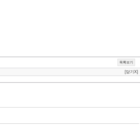
목록보기
[닫기X]