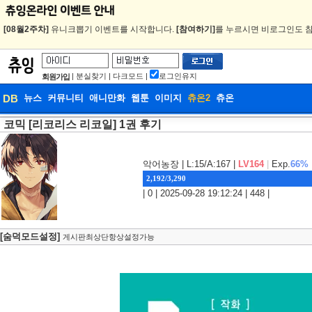
[08월2주차]
유니크뽑기 이벤트를 시작합니다.
[참여하기]
를 누르시면 비로그인도 참
|
분실찾기
|
다크모드
|
로그인유지
회원가입
DB
뉴스
커뮤니티
애니만화
웹툰
이미지
츄온2
츄온
코믹 [리코리스 리코일] 1권 후기
DB
웹툰
악어농장
| L:15/A:167 |
LV164
|
Exp.
66%
2,192/3,290
| 0 | 2025-09-28 19:12:24 | 448 |
[숨덕모드설정]
게시판최상단항상설정가능