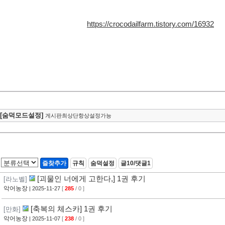
https://crocodailfarm.tistory.com/16932
[숨덕모드설정]
게시판최상단항상설정가능
즐찾추가
규칙
숨덕설정
글10/댓글1
[괴물인 너에게 고한다,] 1권 후기
[라노벨]
악어농장
| 2025-11-27
[
285
/ 0 ]
[축복의 체스카] 1권 후기
[만화]
악어농장
| 2025-11-07
[
238
/ 0 ]