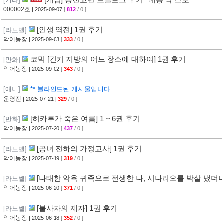
[기타]
000002호
| 2025-09-07
[
812
/ 0 ]
[인생 역전] 1권 후기
[라노벨]
악어농장
| 2025-09-03
[
333
/ 0 ]
코믹 [긴키 지방의 어느 장소에 대하여] 1권 후기
[만화]
악어농장
| 2025-09-02
[
343
/ 0 ]
[애니]
** 블라인드된 게시물입니다.
운영진
| 2025-07-21
[
329
/ 0 ]
[히카루가 죽은 여름] 1 ~ 6권 후기
[만화]
악어농장
| 2025-07-20
[
437
/ 0 ]
[공녀 전하의 가정교사] 1권 후기
[라노벨]
악어농장
| 2025-07-19
[
319
/ 0 ]
[나태한 악욕 귀족으로 전생한 나, 시나리오를 박살 냈더
[라노벨]
악어농장
| 2025-06-20
[
371
/ 0 ]
[불사자의 제자] 1권 후기
[라노벨]
악어농장
| 2025-06-18
[
352
/ 0 ]