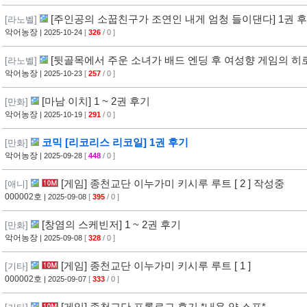
[주인공의 소꿉친구가 조연인 내게 엄청 들이댄다] 1권 
[라노벨]
악어농장
| 2025-10-24
[
326
/ 0 ]
[뒷골목에서 주운 소녀가 배드 엔딩 후 여성향 게임의 히로
[라노벨]
악어농장
| 2025-10-23
[
257
/ 0 ]
[마남 이치] 1 ~ 2권 후기
[만화]
악어농장
| 2025-10-19
[
291
/ 0 ]
코믹 [리코리스 리코일] 1권 후기
[만화]
악어농장
| 2025-09-28
[
448
/ 0 ]
[게임] 종천교단 이누가미 키시루 루트 [ 2 ] 작성중
[애니]
000002호
| 2025-09-08
[
395
/ 0 ]
[창염의 스케빈저] 1 ~ 2권 후기
[만화]
악어농장
| 2025-09-08
[
328
/ 0 ]
[게임] 종천교단 이누가미 키시루 루트 [ 1 ]
[기타]
000002호
| 2025-09-07
[
333
/ 0 ]
[게임] 종천교단 프롤로그 후기 *내용 약 스포*