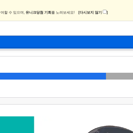
여할 수 있으며,
유니크당첨 기회
를 노려보세요!
[다시보지 않기
]
뉴스
커뮤니티
이미지
츄온2