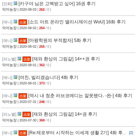
[카구야 님은 고백받고 싶어] 16권 후기
[만화]
악어농장
| 2020-08-03
[
262
/ 0 ]
[소드 아트 온라인 앨리시제이션 WoU] 16화 후기
[애니]
스포
악어농장
| 2020-08-02
[
254
/ 0 ]
[마왕학원의 부적합자] 5화 후기
[애니]
스포
악어농장
| 2020-08-02
[
255
/ 0 ]
[재와 환상의 그림갈] 14++권 후기
[라노벨]
스포
악어농장
| 2020-08-01
[
352
/ 0 ]
[여친, 빌리겠습니다] 4화 후기
[애니]
악어농장
| 2020-08-01
[
373
/ 0 ]
[역시 내 청춘 러브코메디는 잘못됐다. -완-] 4화 후기
[애니]
스포
악어농장
| 2020-07-31
[
246
/ 0 ]
[재와 환상의 그림갈] 14+권 후기
[라노벨]
스포
악어농장
| 2020-07-30
[
369
/ 0 ]
[Re:제로부터 시작하는 이세계 생활 2기] 4화 후
[애니]
[2]
스포