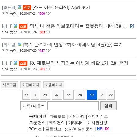
[소드 아트 온라인] 23권 후기
[라노벨]
스포
악어농장
| 2020-07-24
[
500
/ 0 ]
[역시 내 청춘 러브코메디는 잘못됐다. -완-] 3화
[애니]
[2]
스포
후기
악어농장
| 2020-07-24
[
383
/ 0 ]
[복수 완수자의 인생 2회차 이세계담] 4권(완) 후기
[라노벨]
악어농장
| 2020-07-23
[
417
/ 0 ]
[Re:제로부터 시작하는 이세계 생활 2기] 3화 후기
[애니]
스포
악어농장
| 2020-07-23
[
281
/ 0 ]
새로고침
이전페이지
다음페이지
<<
<
36
37
38
39
40
>
>>
검색
제목+내용
공지/이벤
|
다크모드
|
건의사항
|
이미지신고
작품건의
|
캐릭건의
|
기타디비
|
게시판신청
PC버전
|
클론신고
|
정지/패널티문의
|
H
E
L
I
X