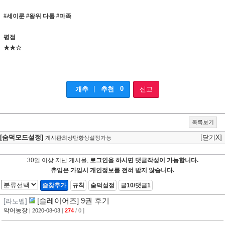
#세이룬 #왕위 다툼 #마족
평점
★★☆
|
0
개추
추천
신고
목록보기
[숨덕모드설정]
[닫기X]
게시판최상단항상설정가능
30일 이상 지난 게시물,
로그인을 하시면 댓글작성이 가능합니다.
츄잉은 가입시 개인정보를 전혀 받지 않습니다.
즐찾추가
규칙
숨덕설정
글10/댓글1
[슬레이어즈] 9권 후기
[라노벨]
악어농장
| 2020-08-03
[
274
/ 0 ]