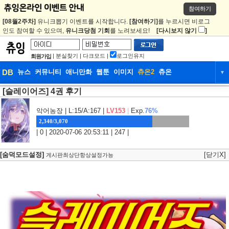
참여하기
[08월2주차]
유니크뽑기 이벤트를 시작합니다.
[참여하기]
를 누르시면 비로그
인도 참여할 수 있으며,
유니크당첨 기회
를 노려보세요!
[다시보지 않기
]
|
분실찾기
|
다크모드
|
로그인유지
회원가입
DB
뉴스
커뮤니티
애니만화
웹툰
이미지
츄온2
츄온
▼
[슬레이어즈] 4권 후기
DB
뉴스
커뮤니티
애니만화
웹툰
이미지
츄온2
츄온
악어농장
| L:15/A:167 |
LV153
|
Exp.
76%
2,340/3,070
| 0 | 2020-07-06 20:53:11 | 247 |
[숨덕모드설정]
[닫기X]
게시판최상단항상설정가능