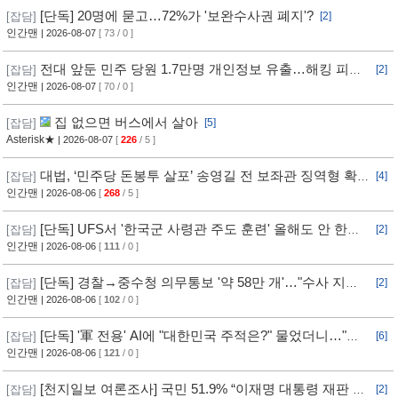
[단독] 20명에 묻고…72%가 '보완수사권 폐지'?
[잡담]
[2]
인간맨
| 2026-08-07
[ 73 / 0 ]
전대 앞둔 민주 당원 1.7만명 개인정보 유출…해킹 피해
[잡담]
[2]
11개월 동안 몰랐다
인간맨
| 2026-08-07
[ 70 / 0 ]
집 없으면 버스에서 살아
[잡담]
[5]
Asterisk★
| 2026-08-07
[
226
/ 5 ]
대법, ‘민주당 돈봉투 살포’ 송영길 전 보좌관 징역형 확
[잡담]
[4]
정
인간맨
| 2026-08-06
[
268
/ 5 ]
[단독] UFS서 '한국군 사령관 주도 훈련' 올해도 안 한
[잡담]
[2]
다... 美, 전작권 전환 신중 기류
인간맨
| 2026-08-06
[
111
/ 0 ]
[단독] 경찰→중수청 의무통보 '약 58만 개'…"수사 지연"
[잡담]
[2]
반발
인간맨
| 2026-08-06
[
102
/ 0 ]
[단독] '軍 전용' AI에 "대한민국 주적은?" 물었더니…"정
[잡담]
[6]
치적 사안이라 답변 제한"
인간맨
| 2026-08-06
[
121
/ 0 ]
[천지일보 여론조사] 국민 51.9% “이재명 대통령 재판 재
[잡담]
[2]