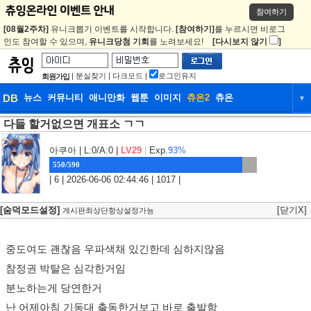
참여하기
[08월2주차]
유니크뽑기 이벤트를 시작합니다.
[참여하기]
를 누르시면 비로그
인도 참여할 수 있으며,
유니크당첨 기회
를 노려보세요!
[다시보지 않기
]
|
분실찾기
|
다크모드
|
로그인유지
회원가입
DB
뉴스
커뮤니티
애니만화
웹툰
이미지
츄온2
츄온
▼
다들 할거없으면 개표소 ㄱㄱ
DB
뉴스
커뮤니티
애니만화
웹툰
이미지
츄온2
츄온
아쿠아
| L:0/A:0 |
LV29
|
Exp.
93%
550/590
| 6 | 2026-06-06 02:44:46 | 1017 |
[숨덕모드설정]
[닫기X]
게시판최상단항상설정가능
중도여도 괜찮음 우파색채 있긴한데 심하지않음
참정권 박탈은 심각한거임
분노하는게 당연한거
난 어제아침 기동대 출동한거보고 바로 출발함