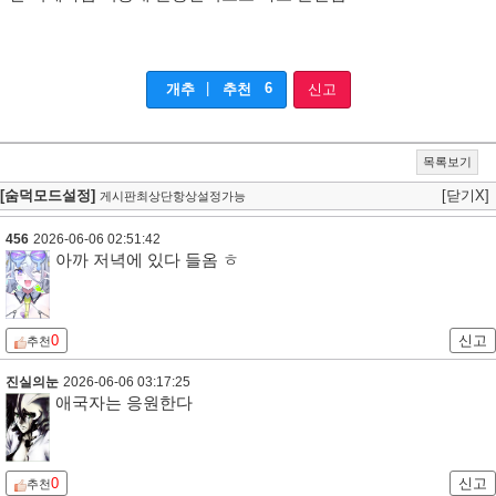
|
6
개추
추천
신고
목록보기
[숨덕모드설정]
[닫기X]
게시판최상단항상설정가능
456
2026-06-06 02:51:42
아까 저녁에 있다 들옴 ㅎ
0
신고
추천
진실의눈
2026-06-06 03:17:25
애국자는 응원한다
0
신고
추천