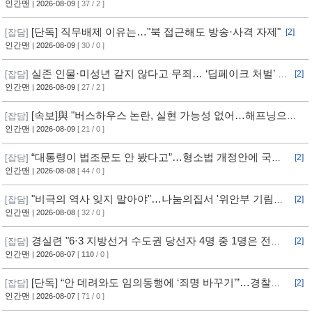
견 [현장영상] / 채널A
인간맨
| 2026-08-09
[ 37 / 2 ]
[단독] 직무배제 이유는…"북 접근해도 방송·사격 자제"
[잡담]
[2]
인간맨
| 2026-08-09
[ 30 / 0 ]
실존 인물·미성년 같지 않다고 무죄… ‘딥페이크 처벌’ 구
[잡담]
[2]
멍
인간맨
| 2026-08-09
[ 27 / 2 ]
[속보]與 "버스하우스 논란, 실현 가능성 없어…해프닝으로
[잡담]
봐달라"
인간맨
| 2026-08-09
[ 21 / 0 ]
“대통령이 법조문도 안 봤다고”…형소법 개정안에 국힘
[잡담]
[2]
반발 심화
인간맨
| 2026-08-08
[ 44 / 0 ]
"비극의 역사 잊지 말아야"…나눔의집서 '위안부 기림의
[잡담]
[2]
날' 행사
인간맨
| 2026-08-08
[ 32 / 0 ]
경실련 "6·3 지방선거 수도권 당선자 4명 중 1명은 전과
[잡담]
[2]
자"
인간맨
| 2026-08-07
[
110
/ 0 ]
[단독] “안 데려와도 임의동행에 ‘죄명 바꾸기’”…경찰서
[잡담]
[2]
조직적 개입?
인간맨
| 2026-08-07
[ 71 / 0 ]