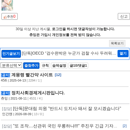
0
신고
추천
30일 이상 지난 게시물,
로그인을 하시면 댓글작성이 가능합니다.
츄잉은 가입시 개인정보를 전혀 받지 않습니다.
목록보기
[단독]OECD “검수완박은 누군가 검찰 수사 두려워하
열기
인기글보기
는 것…韓정부에 엄중 경고안 낼 수도”[인터뷰/법조
Zoom In]
[2]
즐찾추가
규칙
숨덕설정
글10/댓글1
계몽령 빨간약 사이트
[12]
[공지]
456
| 2025-04-13
[ 2294 / 1 ]
정치사회경제게시판입니다.
[공지]
츄잉
| 2021-08-11
[ 4531 / 4 ]
[단독]문대림 의원 "반드시 도지사 돼서 잘 모시겠습니다"
[잡담]
인간맨
| 2026-08-09
[ 13 / 0 ]
"또 조작…선관위 국민 우롱하냐!!!" 주진우 긴급 기자회
[잡담]
[2]