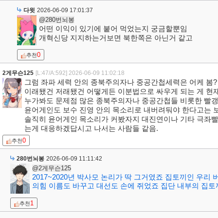
다윗
2026-06-09 17:01:37
@280번뇌봉
어떤 이익이 있기에 붙어 먹었는지 궁금할뿐임
개혁신당 지지하는거보면 북한쪽은 아닌거 같고
0
추천
2게무슨125
[L:47/A:592]
2026-06-09 11:02:18
그럼 좌파 세력 안의 종북주의자나 중공간첩세력은 어케 봄?
이래됐건 저래됐건 어떻게든 이분법으로 싸우게 되는 게 현재
누가봐도 문제점 많은 종북주의자나 중공간첩들 비롯한 빨갱
윤어게인도 보수 진영 안의 목소리로 내버려둬야 한다고는 보지
솔직히 윤어게인 목소리가 커봤자지 대진연이나 기타 극좌
는게 대응하겠답시고 나서는 사람들 같음.
0
추천
280번뇌봉
2026-06-09 11:11:42
@2게무슨125
2017~2020년 박사모 논리가 딱 그거였죠 집토끼인 우
의힘 이름도 바꾸고 대선도 손에 쥐었죠 집단 내부의 집
1
추천