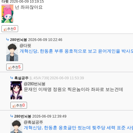
다윗
2026-06-09 10:19:15
넌 좌파잖아요
0
추천
280번뇌봉
2026-06-09 10:22:46
@다윗
개혁신당, 한동훈 부류 옹호적으로 보고 윤어게인을 박사모
5
추천
흑설공주
[L:45/A:739]
2026-06-09 11:53:39
@280번뇌봉
문재인 이재명 정원오 찍은놈이라 좌파로 보는건데
0
추천
280번뇌봉
2026-06-09 12:39:49
@흑설공주
개혁신당, 한동훈 옹호글만 썼는데 찢주당 세력 표준 