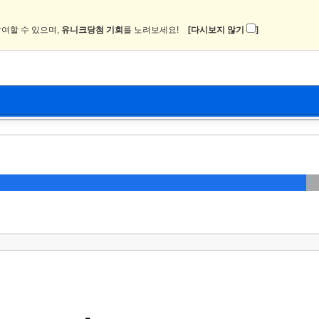
여할 수 있으며,
유니크당첨 기회
를 노려보세요!
[다시보지 않기
]
뉴스
커뮤니티
이미지
츄온2