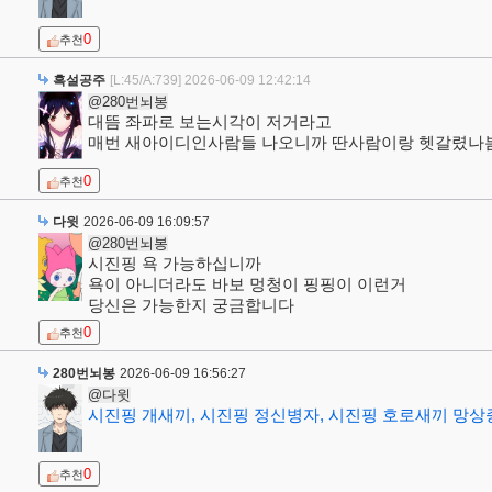
0
추천
흑설공주
[L:45/A:739]
2026-06-09 12:42:14
@280번뇌봉
대뜸 좌파로 보는시각이 저거라고
매번 새아이디인사람들 나오니까 딴사람이랑 헷갈렸나
0
추천
다윗
2026-06-09 16:09:57
@280번뇌봉
시진핑 욕 가능하십니까
욕이 아니더라도 바보 멍청이 핑핑이 이런거
당신은 가능한지 궁금합니다
0
추천
280번뇌봉
2026-06-09 16:56:27
@다윗
시진핑 개새끼, 시진핑 정신병자, 시진핑 호로새끼 망
0
추천