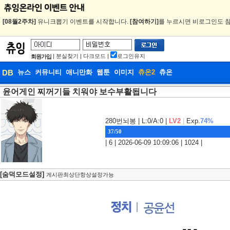
[08월2주차]
유니크뽑기 이벤트를 시작합니다.
[참여하기]
를 누르시면 비로그인도 참
|
분실찾기
|
다크모드
|
로그인유지
회원가입
DB
뉴스
커뮤니티
애니만화
웹툰
이미지
츄온2
츄온
윤어게인 찌꺼기들 치워야 보수부활됩니다
DB
웹툰
280번뇌봉
| L:0/A:0 |
LV2
|
Exp.
74%
37/50
| 6 | 2026-06-09 10:09:06 | 1024 |
[숨덕모드설정]
게시판최상단항상설정가능