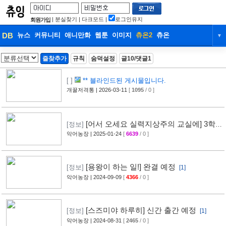
|
분실찾기
|
다크모드
|
로그인유지
회원가입
DB
뉴스
커뮤니티
애니만화
웹툰
이미지
츄온2
츄온
▼
DB
뉴스
커뮤니티
애니만화
즐찾추가
규칙
숨덕설정
글10/댓글1
웹툰
이미지
츄온2
츄온
[ ]
** 블라인드된 게시물입니다.
개꿀저격통
| 2026-03-11
[
1095
/ 0 ]
[어서 오세요 실력지상주의 교실에] 3학
[정보]
년 편, 발매 결정
악어농장
| 2025-01-24
[
6639
/ 0 ]
[1]
[용왕이 하는 일!] 완결 예정
[정보]
[1]
악어농장
| 2024-09-09
[
4366
/ 0 ]
[스즈미야 하루히] 신간 출간 예정
[정보]
[1]
악어농장
| 2024-08-31
[
2465
/ 0 ]