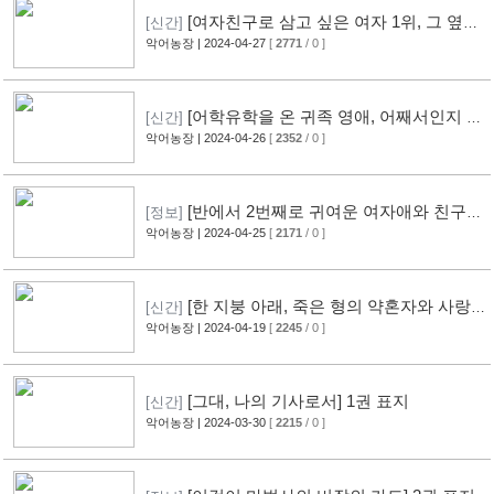
[여자친구로 삼고 싶은 여자 1위, 그 옆에
[신간]
서 발견한 아마리 짱] 1권 표지
악어농장
| 2024-04-27
[
2771
/ 0 ]
[어학유학을 온 귀족 영애, 어째서인지 신
[신간]
부수업만 하고 있다.] 1권 표지
악어농장
| 2024-04-26
[
2352
/ 0 ]
[반에서 2번째로 귀여운 여자애와 친구가
[정보]
되었다] 6권 표지
악어농장
| 2024-04-25
[
2171
/ 0 ]
[한 지붕 아래, 죽은 형의 약혼자와 사랑
[신간]
을 했다.] 1권 표지
악어농장
| 2024-04-19
[
2245
/ 0 ]
[그대, 나의 기사로서] 1권 표지
[신간]
악어농장
| 2024-03-30
[
2215
/ 0 ]