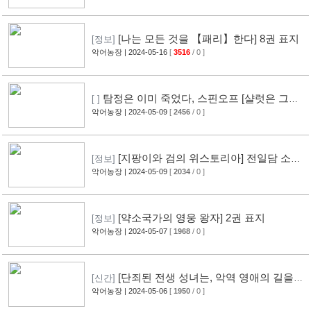
[나는 모든 것을 【패리】한다] 8권 표지
[정보]
악어농장
| 2024-05-16
[
3516
/ 0 ]
탐정은 이미 죽었다, 스핀오프 [샬럿은 그저,
[ ]
사건을 해결하고 싶다.] 1권 표지
악어농장
| 2024-05-09
[
2456
/ 0 ]
[지팡이와 검의 위스토리아] 전일담 소설
[정보]
화 예정
악어농장
| 2024-05-09
[
2034
/ 0 ]
[약소국가의 영웅 왕자] 2권 표지
[정보]
악어농장
| 2024-05-07
[
1968
/ 0 ]
[단죄된 전생 성녀는, 악역 영애의 길을
[신간]
간다!] 1권 표지
악어농장
| 2024-05-06
[
1950
/ 0 ]