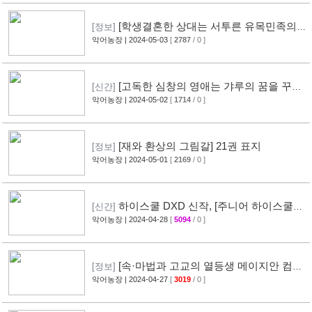
[학생결혼한 상대는 서투른 유목민족의
[정보]
공주였습니다] 2권 표지
악어농장
| 2024-05-03
[
2787
/ 0 ]
[고독한 심창의 영애는 갸루의 꿈을 꾸는
[신간]
가?] 1권 표지
악어농장
| 2024-05-02
[
1714
/ 0 ]
[재와 환상의 그림갈] 21권 표지
[정보]
악어농장
| 2024-05-01
[
2169
/ 0 ]
하이스쿨 DXD 신작, [주니어 하이스쿨
[신간]
DXD] 표지
악어농장
| 2024-04-28
[
5094
/ 0 ]
[3]
[속·마법과 고교의 열등생 메이지안 컴퍼
[정보]
니] 8권 표지
악어농장
| 2024-04-27
[
3019
/ 0 ]
[1]