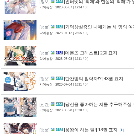
[인터넷의 '최애'와 현실의 '최애'가
[정보]
악어농장
| 2023-08-07
[
1734
/ 0 ]
[기억상실증인 나에게는 세 명의 여자
[정보]
악어농장
| 2023-07-12
[
2855
/ 0 ]
[데몬즈 크레스트] 2권 표지
[정보]
악어농장
| 2023-07-08
[
1211
/ 0 ]
[단칸방의 침략자!?] 43권 표지
[정보]
악어농장
| 2023-07-04
[
1811
/ 0 ]
[당신을 좋아하는 저를 추구해주실 수
[신간]
악어농장
| 2023-06-28
[
1520
/ 0 ]
[용왕이 하는 일!] 18권 표지
[정보]
[1]