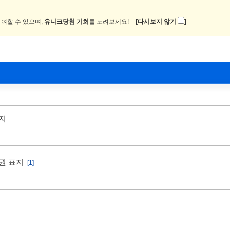
여할 수 있으며,
유니크당첨 기회
를 노려보세요!
[다시보지 않기
]
뉴스
커뮤니티
이미지
츄온2
표지
1권 표지
[1]