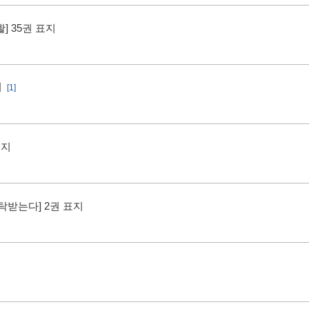
] 35권 표지
지
[1]
표지
탁받는다] 2권 표지