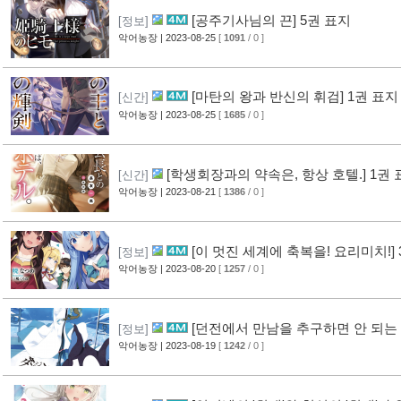
[공주기사님의 끈] 5권 표지
[정보]
악어농장
| 2023-08-25
[
1091
/ 0 ]
[마탄의 왕과 반신의 휘검] 1권 표지
[신간]
악어농장
| 2023-08-25
[
1685
/ 0 ]
[학생회장과의 약속은, 항상 호텔.] 1권
[신간]
악어농장
| 2023-08-21
[
1386
/ 0 ]
[이 멋진 세계에 축복을! 요리미치!]
[정보]
악어농장
| 2023-08-20
[
1257
/ 0 ]
[던전에서 만남을 추구하면 안 되는 걸
[정보]
악어농장
| 2023-08-19
[
1242
/ 0 ]