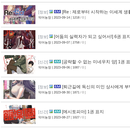
[Re : 제로부터 시작하는 이세계 생활
[정보]
악어농장
| 2023-09-14
[
1218
/ 0 ]
[어둠의 실력자가 되고 싶어서!] 6권 표
[정보]
악어농장
| 2023-09-07
[
2758
/ 0 ]
[공략할 수 없는 미네우치 양] 1권 
[신간]
악어농장
| 2023-09-06
[
1087
/ 0 ]
[퇴근길에 독신의 미인 상사에게 부
[정보]
악어농장
| 2023-08-30
[
1871
/ 0 ]
[메시토피아] 1권 표지
[신간]
악어농장
| 2023-08-27
[
1027
/ 0 ]