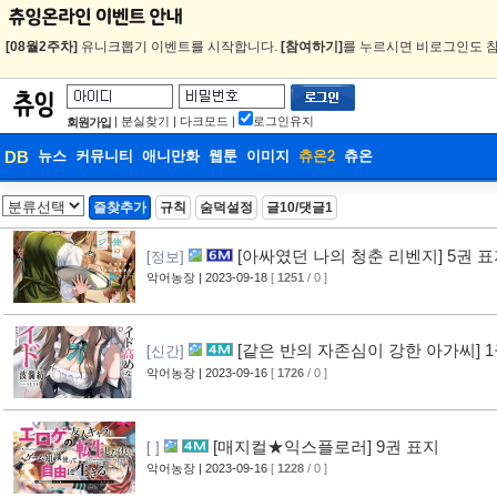
[08월2주차]
유니크뽑기 이벤트를 시작합니다.
[참여하기]
를 누르시면 비로그인도 참
|
분실찾기
|
다크모드
|
로그인유지
회원가입
DB
뉴스
커뮤니티
애니만화
웹툰
이미지
츄온2
츄온
DB
즐찾추가
규칙
숨덕설정
글10/댓글1
웹툰
[아싸였던 나의 청춘 리벤지] 5권 
[정보]
악어농장
| 2023-09-18
[
1251
/ 0 ]
[같은 반의 자존심이 강한 아가씨] 
[신간]
악어농장
| 2023-09-16
[
1726
/ 0 ]
[매지컬★익스플로러] 9권 표지
[ ]
악어농장
| 2023-09-16
[
1228
/ 0 ]