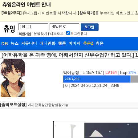
[08월2주차]
유니크뽑기 이벤트를 시작합니다.
[참여하기]
를 누르시면 비로그인도 참
|
분실찾기
|
다크모드
|
로그인유지
회원가입
DB
뉴스
커뮤니티
애니만화
웹툰
이미지
츄온2
츄온
[어학유학을 온 귀족 영애, 어째서인지 신부수업만 하고 있다.] 
DB
웹툰
악어농장
| L:15/A:167 |
LV164
|
Exp.
24%
793/3,290
| 0 | 2024-04-26 12:21:24 | 2349 |
[숨덕모드설정]
게시판최상단항상설정가능