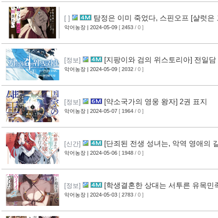
탐정은 이미 죽었다, 스핀오프 [샬럿은 
[ ]
악어농장
| 2024-05-09
[
2453
/ 0 ]
[지팡이와 검의 위스토리아] 전일담
[정보]
악어농장
| 2024-05-09
[
2032
/ 0 ]
[약소국가의 영웅 왕자] 2권 표지
[정보]
악어농장
| 2024-05-07
[
1964
/ 0 ]
[단죄된 전생 성녀는, 악역 영애의 길
[신간]
악어농장
| 2024-05-06
[
1948
/ 0 ]
[학생결혼한 상대는 서투른 유목민족
[정보]
악어농장
| 2024-05-03
[
2783
/ 0 ]