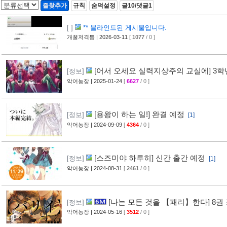
즐찾추가
규칙
숨덕설정
글10/댓글1
[ ]
** 블라인드된 게시물입니다.
개꿀저격통
| 2026-03-11
[
1077
/ 0 ]
[어서 오세요 실력지상주의 교실에] 3학년
[정보]
악어농장
| 2025-01-24
[
6627
/ 0 ]
[용왕이 하는 일!] 완결 예정
[정보]
[1]
악어농장
| 2024-09-09
[
4364
/ 0 ]
[스즈미야 하루히] 신간 출간 예정
[정보]
[1]
악어농장
| 2024-08-31
[
2461
/ 0 ]
[나는 모든 것을 【패리】한다] 8권
[정보]
악어농장
| 2024-05-16
[
3512
/ 0 ]