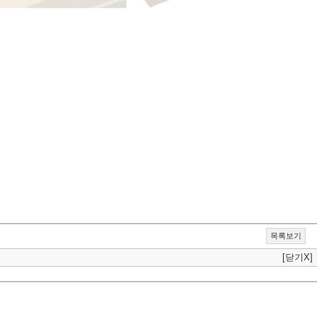
목록보기
[닫기X]