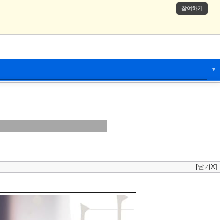
참여하기
▼
애니만화
츄온
[닫기X]