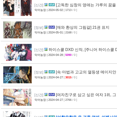
[고독한 심창의 영애는 갸루의 꿈을 
[신간]
악어농장
| 2024-05-02
[
1713
/ 0 ]
[재와 환상의 그림갈] 21권 표지
[정보]
악어농장
| 2024-05-01
[
2168
/ 0 ]
하이스쿨 DXD 신작, [주니어 하이스쿨 D
[신간]
악어농장
| 2024-04-28
[
5090
/ 0 ]
[속·마법과 고교의 열등생 메이지안 
[정보]
악어농장
| 2024-04-27
[
3015
/ 0 ]
[여자친구로 삼고 싶은 여자 1위, 그
[신간]
악어농장
| 2024-04-27
[
2766
/ 0 ]