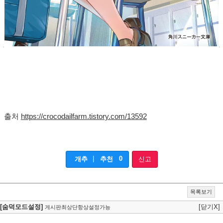
출처
https://crocodailfarm.tistory.com/13592
|
0
개추
추천
신고
목록보기
[숨덕모드설정]
[닫기X]
게시판최상단항상설정가능