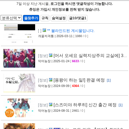
7일 이상 지난 게시물,
로그인을 하시면 댓글작성이 가능합니다.
츄잉은 가입시 개인정보를 전혀 받지 않습니다.
즐찾추가
규칙
숨덕설정
글10/댓글1
[ ]
** 블라인드된 게시물입니다.
개꿀저격통
| 2026-03-11
[
1080
/ 0 ]
[어서 오세요 실력지상주의 교실에] 3
[정보]
학년 편, 발매 결정
악어농장
| 2025-01-24
[
6633
/ 0 ]
[1]
[용왕이 하는 일!] 완결 예정
[정보]
[1]
악어농장
| 2024-09-09
[
4364
/ 0 ]
[스즈미야 하루히] 신간 출간 예정
[정보]
[1]
악어농장
| 2024-08-31
[
2461
/ 0 ]