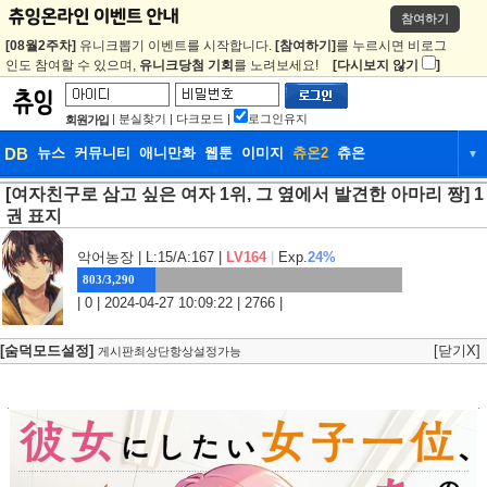
참여하기
[08월2주차]
유니크뽑기 이벤트를 시작합니다.
[참여하기]
를 누르시면 비로그
인도 참여할 수 있으며,
유니크당첨 기회
를 노려보세요!
[다시보지 않기
]
|
분실찾기
|
다크모드
|
로그인유지
회원가입
DB
뉴스
커뮤니티
애니만화
웹툰
이미지
츄온2
츄온
▼
[여자친구로 삼고 싶은 여자 1위, 그 옆에서 발견한 아마리 짱] 1
DB
뉴스
커뮤니티
애니만화
권 표지
웹툰
이미지
츄온2
츄온
악어농장
| L:15/A:167 |
LV164
|
Exp.
24%
803/3,290
| 0 | 2024-04-27 10:09:22 | 2766 |
[숨덕모드설정]
[닫기X]
게시판최상단항상설정가능