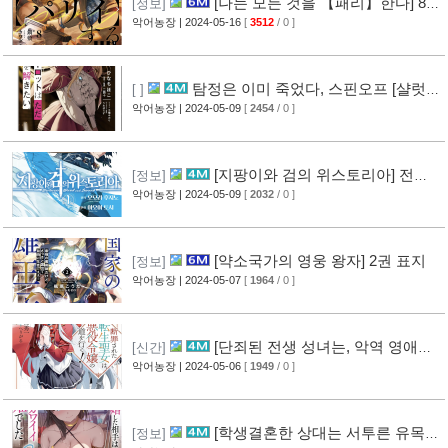
[나는 모든 것을 【패리】한다] 8권
[정보]
표지
악어농장
| 2024-05-16
[
3512
/ 0 ]
탐정은 이미 죽었다, 스핀오프 [샬럿은
[ ]
그저, 사건을 해결하고 싶다.] 1권 표지
악어농장
| 2024-05-09
[
2454
/ 0 ]
[지팡이와 검의 위스토리아] 전일
[정보]
담 소설화 예정
악어농장
| 2024-05-09
[
2032
/ 0 ]
[약소국가의 영웅 왕자] 2권 표지
[정보]
악어농장
| 2024-05-07
[
1964
/ 0 ]
[단죄된 전생 성녀는, 악역 영애의
[신간]
길을 간다!] 1권 표지
악어농장
| 2024-05-06
[
1949
/ 0 ]
[학생결혼한 상대는 서투른 유목민
[정보]