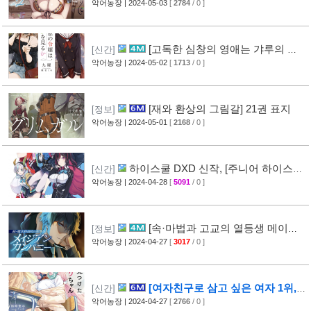
족의 공주였습니다] 2권 표지
악어농장
| 2024-05-03
[
2784
/ 0 ]
[고독한 심창의 영애는 갸루의 꿈
[신간]
을 꾸는가?] 1권 표지
악어농장
| 2024-05-02
[
1713
/ 0 ]
[재와 환상의 그림갈] 21권 표지
[정보]
악어농장
| 2024-05-01
[
2168
/ 0 ]
하이스쿨 DXD 신작, [주니어 하이스쿨
[신간]
DXD] 표지
악어농장
| 2024-04-28
[
5091
/ 0 ]
[3]
[속·마법과 고교의 열등생 메이지
[정보]
안 컴퍼니] 8권 표지
악어농장
| 2024-04-27
[
3017
/ 0 ]
[1]
[여자친구로 삼고 싶은 여자 1위,
[신간]
그 옆에서 발견한 아마리 짱] 1권 표지
악어농장
| 2024-04-27
[
2766
/ 0 ]