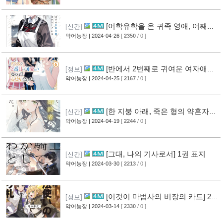
[어학유학을 온 귀족 영애, 어째서
[신간]
인지 신부수업만 하고 있다.] 1권 표지
악어농장
| 2024-04-26
[
2350
/ 0 ]
[반에서 2번째로 귀여운 여자애와
[정보]
친구가 되었다] 6권 표지
악어농장
| 2024-04-25
[
2167
/ 0 ]
[한 지붕 아래, 죽은 형의 약혼자와
[신간]
사랑을 했다.] 1권 표지
악어농장
| 2024-04-19
[
2244
/ 0 ]
[그대, 나의 기사로서] 1권 표지
[신간]
악어농장
| 2024-03-30
[
2213
/ 0 ]
[이것이 마법사의 비장의 카드] 2권
[정보]
표지
악어농장
| 2024-03-14
[
2330
/ 0 ]