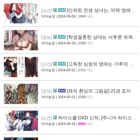
[단죄된 전생 성녀는, 악역 영애의
[신간]
길을 간다!] 1권 표지
악어농장
| 2024-05-06
[
1949
/ 0 ]
[학생결혼한 상대는 서투른 유목민
[정보]
족의 공주였습니다] 2권 표지
악어농장
| 2024-05-03
[
2785
/ 0 ]
[고독한 심창의 영애는 갸루의 꿈
[신간]
을 꾸는가?] 1권 표지
악어농장
| 2024-05-02
[
1713
/ 0 ]
[재와 환상의 그림갈] 21권 표지
[정보]
악어농장
| 2024-05-01
[
2168
/ 0 ]
하이스쿨 DXD 신작, [주니어 하이스쿨
[신간]
DXD] 표지
악어농장
| 2024-04-28
[
5093
/ 0 ]
[3]