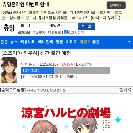
참여하기
[08월2주차]
유니크뽑기 이벤트를 시작합니다.
[참여하기]
를 누르시면 비로그
인도 참여할 수 있으며,
유니크당첨 기회
를 노려보세요!
[다시보지 않기
]
|
분실찾기
|
다크모드
|
로그인유지
회원가입
DB
뉴스
커뮤니티
애니만화
웹툰
이미지
츄온2
츄온
▼
[스즈미야 하루히] 신간 출간 예정
DB
뉴스
커뮤니티
애니만화
웹툰
이미지
츄온2
츄온
악어농장
| L:15/A:167 |
LV164
|
Exp.
37%
1,244/3,290
| 0 | 2024-08-31 20:13:12 | 2461 |
[숨덕모드설정]
[닫기X]
게시판최상단항상설정가능