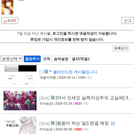
0
신고
추천
7일 이상 지난 게시물,
로그인을 하시면 댓글작성이 가능합니다.
츄잉은 가입시 개인정보를 전혀 받지 않습니다.
목록보기
즐찾추가
규칙
숨덕설정
글10/댓글1
[ ]
** 블라인드된 게시물입니다.
개꿀저격통
| 2026-03-11
[
1090
/ 0 ]
[어서 오세요 실력지상주의 교실에] 3
[정보]
학년 편, 발매 결정
악어농장
| 2025-01-24
[
6637
/ 0 ]
[1]
[용왕이 하는 일!] 완결 예정
[정보]
[1]
악어농장
| 2024-09-09
[
4365
/ 0 ]