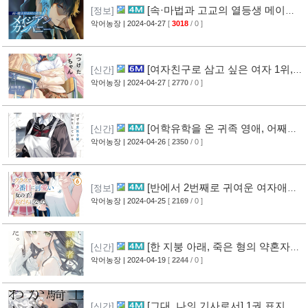
[속·마법과 고교의 열등생 메이지
[정보]
안 컴퍼니] 8권 표지
악어농장
| 2024-04-27
[
3018
/ 0 ]
[1]
[여자친구로 삼고 싶은 여자 1위,
[신간]
그 옆에서 발견한 아마리 짱] 1권 표지
악어농장
| 2024-04-27
[
2770
/ 0 ]
[어학유학을 온 귀족 영애, 어째서
[신간]
인지 신부수업만 하고 있다.] 1권 표지
악어농장
| 2024-04-26
[
2350
/ 0 ]
[반에서 2번째로 귀여운 여자애와
[정보]
친구가 되었다] 6권 표지
악어농장
| 2024-04-25
[
2169
/ 0 ]
[한 지붕 아래, 죽은 형의 약혼자와
[신간]
사랑을 했다.] 1권 표지
악어농장
| 2024-04-19
[
2244
/ 0 ]
[그대, 나의 기사로서] 1권 표지
[신간]