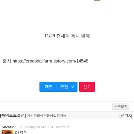
11/29 전세계 동시 발매
출처
https://crocodailfarm.tistory.com/14548
|
0
개추
추천
신고
목록보기
[숨덕모드설정]
[닫기X]
게시판최상단항상설정가능
Silvario
[L:75/A:506]
2024-09-01 03:29:35
머요?