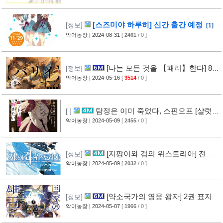
[스즈미야 하루히] 신간 출간 예정
[정보]
[1]
악어농장
| 2024-08-31
[
2461
/ 0 ]
[나는 모든 것을 【패리】한다] 8권
[정보]
표지
악어농장
| 2024-05-16
[
3514
/ 0 ]
탐정은 이미 죽었다, 스핀오프 [샬럿은
[ ]
그저, 사건을 해결하고 싶다.] 1권 표지
악어농장
| 2024-05-09
[
2455
/ 0 ]
[지팡이와 검의 위스토리아] 전일
[정보]
담 소설화 예정
악어농장
| 2024-05-09
[
2032
/ 0 ]
[약소국가의 영웅 왕자] 2권 표지
[정보]
악어농장
| 2024-05-07
[
1966
/ 0 ]