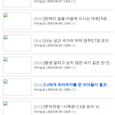
악어농장
| 2023-06-07
[
1315
/ 0 ]
[란제리 걸을 마음에 드시는 대로] 5권 표
[정보]
지
악어농장
| 2023-06-05
[
1332
/ 0 ]
[나는 성간 국가의 악덕 영주!] 7권 표지
[정보]
악어농장
| 2023-06-03
[
1456
/ 0 ]
[평생 일하고 싶지 않은 내가 같은 반 인
[정보]
기 아이돌의 눈에 들면] 4권 표지
악어농장
| 2023-06-01
[
1566
/ 0 ]
[나에게 트라우마를 준 여자들이 힐끗힐
[정보]
끗 쳐다 보는데, 아쉽게도 이미 늦었습니다] 3
악어농장
| 2023-05-31
[
1829
/ 0 ]
권 표지
[1]
[무직전생 ~사족편~] 1권 표지
[신간]
[2]
악어농장
| 2023-05-30
[
2228
/ 0 ]