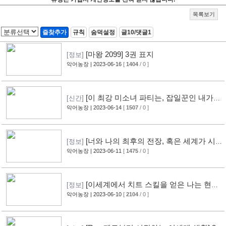
목록보기
즐찾추가
규칙
숨덕설정
글10/댓글1
[마왕 2099] 3권 표지
[정보]
악어농장
| 2023-06-16
[
1404
/ 0 ]
[이 최강 미소녀 파티는, 잡일꾼인 내가
[신간]
없으면 안 되는 것 같다] 1권 표지
악어농장
| 2023-06-14
[
1507
/ 0 ]
[너와 나의 최후의 전장, 혹은 세계가 시
[정보]
작되는 성전] 15권 표지
악어농장
| 2023-06-11
[
1475
/ 0 ]
[이세계에서 치트 스킬을 얻은 나는 현실
[정보]
세계에서도 무쌍한다] 14권 표지
악어농장
| 2023-06-10
[
2104
/ 0 ]