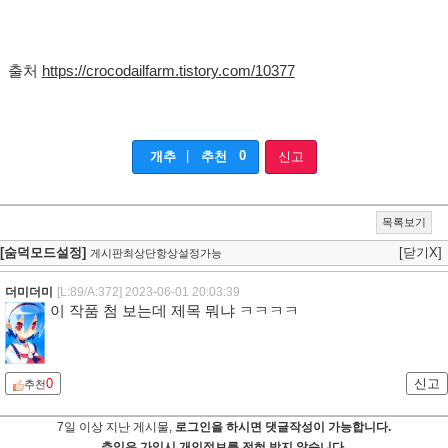
출처
https://crocodailfarm.tistory.com/10377
|
0
개추
추천
신고
목록보기
[숨덕모드설정]
[닫기X]
게시판최상단항상설정가능
더미더미
[L:89/A:372]
2023-06-01 20:03:39
이 작품 첨 보는데 제목 뭐냐 ㅋㅋㅋㅋ
0
신고
추천
7일 이상 지난 게시물,
로그인을 하시면 댓글작성이 가능합니다.
츄잉은 가입시 개인정보를 전혀 받지 않습니다.