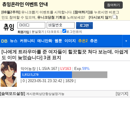
참여하기
[08월2주차]
유니크뽑기 이벤트를 시작합니다.
[참여하기]
를 누르시면 비로그
인도 참여할 수 있으며,
유니크당첨 기회
를 노려보세요!
[다시보지 않기
]
|
분실찾기
|
다크모드
|
로그인유지
회원가입
DB
뉴스
커뮤니티
애니만화
웹툰
이미지
츄온2
츄온
▼
[나에게 트라우마를 준 여자들이 힐끗힐끗 쳐다 보는데, 아쉽게
DB
뉴스
커뮤니티
애니만화
도 이미 늦었습니다] 3권 표지
웹툰
이미지
츄온2
츄온
악어농장
| L:15/A:167 |
LV163
|
Exp.
59%
1,952/3,270
| 0 | 2023-05-31 23:32:42 | 1829 |
[숨덕모드설정]
[닫기X]
게시판최상단항상설정가능