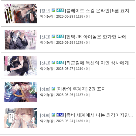
[블레이드 스킬 온라인] 5권 표지
[정보]
악어농장
| 2023-05-29
[
1195
/ 0 ]
[현역 JK 아이돌은 한가한 나에게
[신간]
관심이 있는 것 같다.] 1권 표지
악어농장
| 2023-05-29
[
1279
/ 0 ]
[퇴근길에 독신의 미인 상사에게
[신간]
부탁받는다] 1권 표지
악어농장
| 2023-05-27
[
1210
/ 0 ]
[마왕의 후계자] 2권 표지
[정보]
악어농장
| 2023-05-26
[
1187
/ 0 ]
[좀비 세계에서 나는 최강이지만,
[정보]
이 아이는 이길 수 없다.] 2권 표지
악어농장
| 2023-05-24
[
1486
/ 0 ]