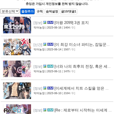
츄잉은 가입시 개인정보를 전혀 받지 않습니다.
즐찾추가
규칙
숨덕설정
글10/댓글1
[마왕 2099] 3권 표지
[정보]
악어농장
| 2023-06-16
[
1404
/ 0 ]
[이 최강 미소녀 파티는, 잡일꾼인
[신간]
내가 없으면 안 되는 것 같다] 1권 표지
악어농장
| 2023-06-14
[
1507
/ 0 ]
[너와 나의 최후의 전장, 혹은 세계
[정보]
가 시작되는 성전] 15권 표지
악어농장
| 2023-06-11
[
1475
/ 0 ]
[이세계에서 치트 스킬을 얻은 나
[정보]
는 현실 세계에서도 무쌍한다] 14권 표지
악어농장
| 2023-06-10
[
2104
/ 0 ]
[Re : 제로부터 시작하는 이세계 생
[정보]