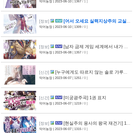
활] 34권 표지
악어농장
| 2023-06-10
[
1367
/ 1 ]
[어서 오세요 실력지상주의 교실에
[정보]
2학년 편] 9.5권 표지
악어농장
| 2023-06-10
[
1309
/ 0 ]
[남자 금제 게임 세계에서 내가 할
[정보]
수 있는 유일한 것] 2권 표지
악어농장
| 2023-06-08
[
1357
/ 0 ]
[누구에게도 따르지 않는 솔로 갸루가
[신간]
매일같이 찾아온다.] 1권 표지
악어농장
| 2023-06-07
[
1251
/ 0 ]
[미궁광주곡] 1권 표지
[신간]
악어농장
| 2023-06-07
[
1219
/ 0 ]
[현실주의 용사의 왕국 재건기] 18
[정보]
권 표지
악어농장
| 2023-06-07
[
1315
/ 0 ]