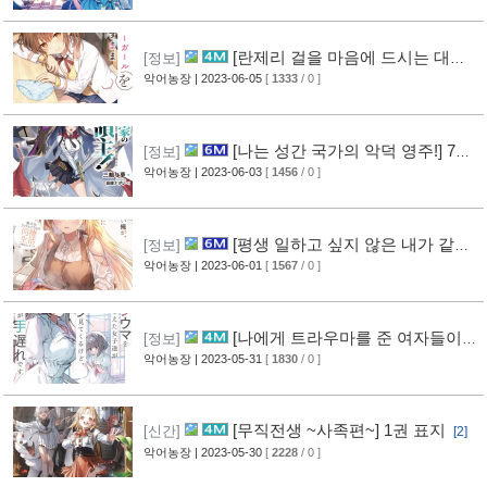
[란제리 걸을 마음에 드시는 대로]
[정보]
5권 표지
악어농장
| 2023-06-05
[
1333
/ 0 ]
[나는 성간 국가의 악덕 영주!] 7권
[정보]
표지
악어농장
| 2023-06-03
[
1456
/ 0 ]
[평생 일하고 싶지 않은 내가 같은
[정보]
반 인기 아이돌의 눈에 들면] 4권 표지
악어농장
| 2023-06-01
[
1567
/ 0 ]
[나에게 트라우마를 준 여자들이
[정보]
힐끗힐끗 쳐다 보는데, 아쉽게도 이미 늦었습니
악어농장
| 2023-05-31
[
1830
/ 0 ]
다] 3권 표지
[1]
[무직전생 ~사족편~] 1권 표지
[신간]
[2]
악어농장
| 2023-05-30
[
2228
/ 0 ]