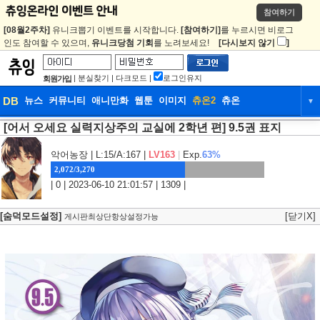
참여하기
[08월2주차]
유니크뽑기 이벤트를 시작합니다.
[참여하기]
를 누르시면 비로그
인도 참여할 수 있으며,
유니크당첨 기회
를 노려보세요!
[다시보지 않기
]
|
분실찾기
|
다크모드
|
로그인유지
회원가입
DB
뉴스
커뮤니티
애니만화
웹툰
이미지
츄온2
츄온
▼
[어서 오세요 실력지상주의 교실에 2학년 편] 9.5권 표지
DB
뉴스
커뮤니티
애니만화
웹툰
이미지
츄온2
츄온
악어농장
| L:15/A:167 |
LV163
|
Exp.
63%
2,072/3,270
| 0 | 2023-06-10 21:01:57 | 1309 |
[숨덕모드설정]
[닫기X]
게시판최상단항상설정가능