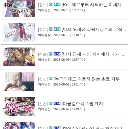
[Re : 제로부터 시작하는 이세계 생
[정보]
활] 34권 표지
악어농장
| 2023-06-10
[
1367
/ 1 ]
[어서 오세요 실력지상주의 교실에
[정보]
2학년 편] 9.5권 표지
악어농장
| 2023-06-10
[
1310
/ 0 ]
[남자 금제 게임 세계에서 내가 할
[정보]
수 있는 유일한 것] 2권 표지
악어농장
| 2023-06-08
[
1357
/ 0 ]
[누구에게도 따르지 않는 솔로 갸루가
[신간]
매일같이 찾아온다.] 1권 표지
악어농장
| 2023-06-07
[
1251
/ 0 ]
[미궁광주곡] 1권 표지
[신간]
악어농장
| 2023-06-07
[
1219
/ 0 ]
[현실주의 용사의 왕국 재건기] 18
[정보]