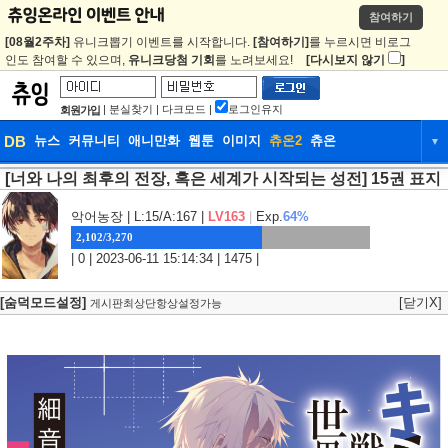
참여하기
[08월2주차]
유니크뽑기 이벤트를 시작합니다.
[참여하기]
를 누르시면 비로그
인도 참여할 수 있으며,
유니크당첨 기회
를 노려보세요!
[다시보지 않기
]
|
분실찾기
|
다크모드
|
로그인유지
회원가입
DB
뉴스
커뮤니티
애니만화
웹툰
이미지
츄온2
츄온
▼
[너와 나의 최후의 전장, 혹은 세계가 시작되는 성전] 15권 표지
DB
뉴스
커뮤니티
애니만화
웹툰
이미지
츄온2
츄온
악어농장
| L:15/A:167 |
LV163
|
Exp.
64%
2,102/3,270
| 0 | 2023-06-11 15:14:34 | 1475 |
[숨덕모드설정]
[닫기X]
게시판최상단항상설정가능