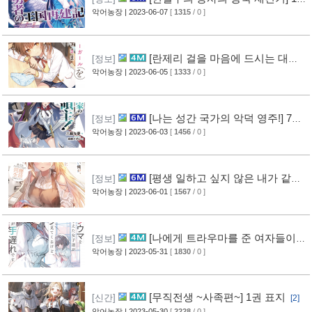
권 표지
악어농장
| 2023-06-07
[
1315
/ 0 ]
[란제리 걸을 마음에 드시는 대로]
[정보]
5권 표지
악어농장
| 2023-06-05
[
1333
/ 0 ]
[나는 성간 국가의 악덕 영주!] 7권
[정보]
표지
악어농장
| 2023-06-03
[
1456
/ 0 ]
[평생 일하고 싶지 않은 내가 같은
[정보]
반 인기 아이돌의 눈에 들면] 4권 표지
악어농장
| 2023-06-01
[
1567
/ 0 ]
[나에게 트라우마를 준 여자들이
[정보]
힐끗힐끗 쳐다 보는데, 아쉽게도 이미 늦었습니
악어농장
| 2023-05-31
[
1830
/ 0 ]
다] 3권 표지
[1]
[무직전생 ~사족편~] 1권 표지
[신간]
[2]
악어농장
| 2023-05-30
[
2228
/ 0 ]