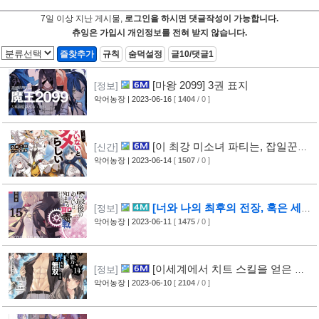
7일 이상 지난 게시물,
로그인을 하시면 댓글작성이 가능합니다.
츄잉은 가입시 개인정보를 전혀 받지 않습니다.
즐찾추가
규칙
숨덕설정
글10/댓글1
[마왕 2099] 3권 표지
[정보]
악어농장
| 2023-06-16
[
1404
/ 0 ]
[이 최강 미소녀 파티는, 잡일꾼인
[신간]
내가 없으면 안 되는 것 같다] 1권 표지
악어농장
| 2023-06-14
[
1507
/ 0 ]
[너와 나의 최후의 전장, 혹은 세계
[정보]
가 시작되는 성전] 15권 표지
악어농장
| 2023-06-11
[
1475
/ 0 ]
[이세계에서 치트 스킬을 얻은 나
[정보]
는 현실 세계에서도 무쌍한다] 14권 표지
악어농장
| 2023-06-10
[
2104
/ 0 ]