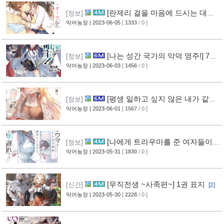
[란제리 걸을 마음에 드시는 대로]
[정보]
5권 표지
악어농장
| 2023-06-05
[
1333
/ 0 ]
[나는 성간 국가의 악덕 영주!] 7권
[정보]
표지
악어농장
| 2023-06-03
[
1456
/ 0 ]
[평생 일하고 싶지 않은 내가 같은
[정보]
반 인기 아이돌의 눈에 들면] 4권 표지
악어농장
| 2023-06-01
[
1567
/ 0 ]
[나에게 트라우마를 준 여자들이
[정보]
힐끗힐끗 쳐다 보는데, 아쉽게도 이미 늦었습니
악어농장
| 2023-05-31
[
1830
/ 0 ]
다] 3권 표지
[1]
[무직전생 ~사족편~] 1권 표지
[신간]
[2]
악어농장
| 2023-05-30
[
2228
/ 0 ]