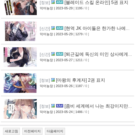
[블레이드 스킬 온라인] 5권 표지
[정보]
악어농장
| 2023-05-29
[
1195
/ 0 ]
[현역 JK 아이돌은 한가한 나에게
[신간]
관심이 있는 것 같다.] 1권 표지
악어농장
| 2023-05-29
[
1279
/ 0 ]
[퇴근길에 독신의 미인 상사에게
[신간]
부탁받는다] 1권 표지
악어농장
| 2023-05-27
[
1211
/ 0 ]
[마왕의 후계자] 2권 표지
[정보]
악어농장
| 2023-05-26
[
1187
/ 0 ]
[좀비 세계에서 나는 최강이지만,
[정보]
이 아이는 이길 수 없다.] 2권 표지
악어농장
| 2023-05-24
[
1486
/ 0 ]
새로고침
이전페이지
다음페이지