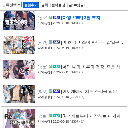
즐찾추가
규칙
숨덕설정
글10/댓글1
[마왕 2099] 3권 표지
[정보]
악어농장
| 2023-06-16
[
1404
/ 0 ]
[이 최강 미소녀 파티는, 잡일꾼인
[신간]
내가 없으면 안 되는 것 같다] 1권 표지
악어농장
| 2023-06-14
[
1507
/ 0 ]
[너와 나의 최후의 전장, 혹은 세계
[정보]
가 시작되는 성전] 15권 표지
악어농장
| 2023-06-11
[
1476
/ 0 ]
[이세계에서 치트 스킬을 얻은 나
[정보]
는 현실 세계에서도 무쌍한다] 14권 표지
악어농장
| 2023-06-10
[
2104
/ 0 ]
[Re : 제로부터 시작하는 이세계 생
[정보]
활] 34권 표지
악어농장
| 2023-06-10
[
1367
/ 1 ]