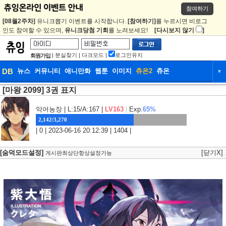
참여하기
[08월2주차]
유니크뽑기 이벤트를 시작합니다.
[참여하기]
를 누르시면 비로그
인도 참여할 수 있으며,
유니크당첨 기회
를 노려보세요!
[다시보지 않기
]
|
분실찾기
|
다크모드
|
로그인유지
회원가입
DB
뉴스
커뮤니티
애니만화
웹툰
이미지
츄온2
츄온
▼
[마왕 2099] 3권 표지
DB
뉴스
커뮤니티
애니만화
웹툰
이미지
츄온2
츄온
악어농장
| L:15/A:167 |
LV163
|
Exp.
65%
2,142/3,270
| 0 | 2023-06-16 20:12:39 | 1404 |
[숨덕모드설정]
[닫기X]
게시판최상단항상설정가능