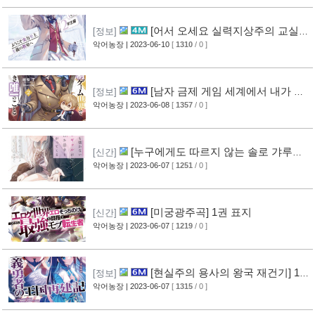
[어서 오세요 실력지상주의 교실에
[정보]
2학년 편] 9.5권 표지
악어농장
| 2023-06-10
[
1310
/ 0 ]
[남자 금제 게임 세계에서 내가 할
[정보]
수 있는 유일한 것] 2권 표지
악어농장
| 2023-06-08
[
1357
/ 0 ]
[누구에게도 따르지 않는 솔로 갸루가
[신간]
매일같이 찾아온다.] 1권 표지
악어농장
| 2023-06-07
[
1251
/ 0 ]
[미궁광주곡] 1권 표지
[신간]
악어농장
| 2023-06-07
[
1219
/ 0 ]
[현실주의 용사의 왕국 재건기] 18
[정보]
권 표지
악어농장
| 2023-06-07
[
1315
/ 0 ]