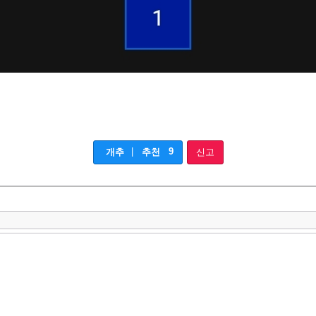
|
9
개추
추천
신고