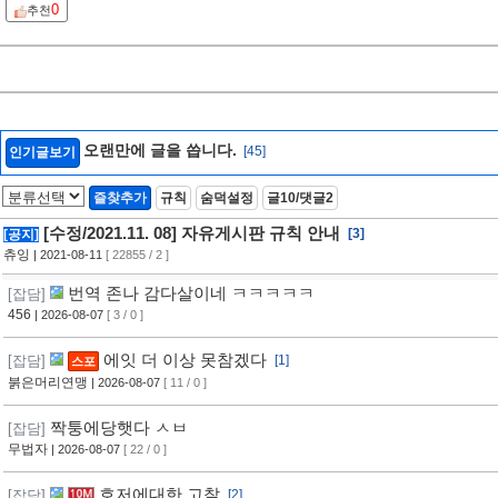
0
추천
오랜만에 글을 씁니다.
[45]
인기글보기
즐찾추가
규칙
숨덕설정
글10/댓글2
[수정/2021.11. 08] 자유게시판 규칙 안내
[3]
[공지]
츄잉
| 2021-08-11
[ 22855 / 2 ]
번역 존나 감다살이네 ㅋㅋㅋㅋㅋ
[잡담]
456
| 2026-08-07
[ 3 / 0 ]
에잇 더 이상 못참겠다
[잡담]
[1]
스포
붉은머리연맹
| 2026-08-07
[ 11 / 0 ]
짝퉁에당햇다 ㅅㅂ
[잡담]
무법자
| 2026-08-07
[ 22 / 0 ]
호저에대한 고찰
[잡담]
[2]