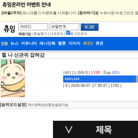
[08월2주차]
유니크뽑기 이벤트를 시작합니다.
[참여하기]
를 누르시면 비로그인도 참
|
분실찾기
|
다크모드
|
로그인유지
회원가입
DB
뉴스
커뮤니티
애니만화
웹툰
이미지
츄온2
츄온
헐 나 선관위 잡혀감
DB
웹툰
네티
| L:0/A:0 |
LV80
|
Exp.
26%
420/1,610
| 9 | 2026-06-07 17:39:47 | 1781 |
[숨덕모드설정]
게시판최상단항상설정가능