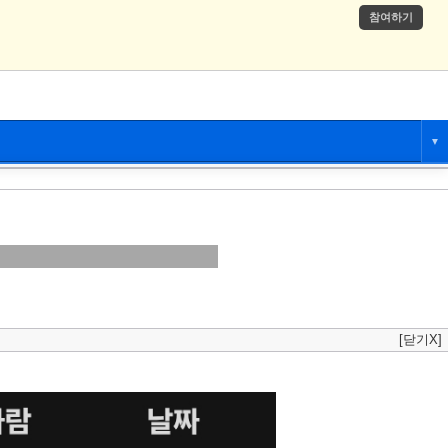
참여하기
▼
애니만화
츄온
[닫기X]