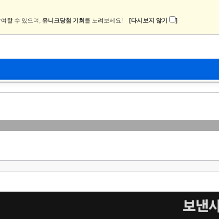
여할 수 있으며,
유니크당첨 기회
를 노려보세요!
[다시보지 않기
]
뉴스
커뮤니티
이미지
츄온2