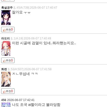
흑설공주
[L:45/A:739]
2026-06-07 17:40:47
잘가요 ㅜㅠ
0
추천
라도리
[L:1/A:19]
2026-06-07 17:40:49
이런 시골에 검열이 있네..뭐라했는지요..
0
추천
화련
[L:53/A:507]
2026-06-07 17:41:58
ㅈㄴ무섭네 ㅋㅋ
0
추천
456
2026-06-07 17:42:41
나도 조국 ai짤이라고 블라당함