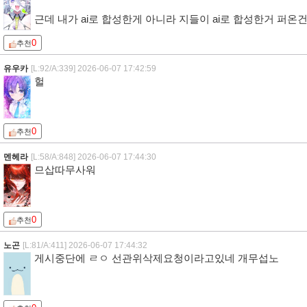
근데 내가 ai로 합성한게 아니라 지들이 ai로 합성한거 
0
추천
유우카
[L:92/A:339]
2026-06-07 17:42:59
헐
0
추천
멘헤라
[L:58/A:848]
2026-06-07 17:44:30
므삽따무사워
0
추천
노곤
[L:81/A:411]
2026-06-07 17:44:32
게시중단에 ㄹㅇ 선관위삭제요청이라고있네 개무섭노