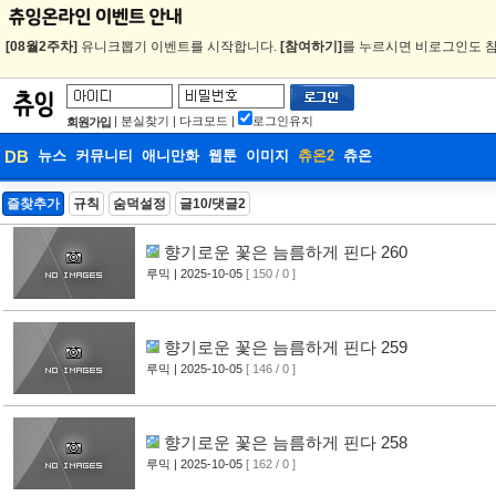
[08월2주차]
유니크뽑기 이벤트를 시작합니다.
[참여하기]
를 누르시면 비로그인도 참
|
분실찾기
|
다크모드
|
로그인유지
회원가입
DB
뉴스
커뮤니티
애니만화
웹툰
이미지
츄온2
츄온
DB
즐찾추가
규칙
숨덕설정
글10/댓글2
웹툰
향기로운 꽃은 늠름하게 핀다 260
루믹
| 2025-10-05
[ 150 / 0 ]
향기로운 꽃은 늠름하게 핀다 259
루믹
| 2025-10-05
[ 146 / 0 ]
향기로운 꽃은 늠름하게 핀다 258
루믹
| 2025-10-05
[ 162 / 0 ]