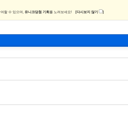
여할 수 있으며,
유니크당첨 기회
를 노려보세요!
[다시보지 않기
]
뉴스
커뮤니티
이미지
츄온2