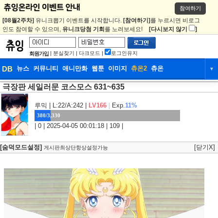
참여하기
[08월2주차]
유니크뽑기 이벤트를 시작합니다.
[참여하기]
를 누르시면 비로그
인도 참여할 수 있으며,
유니크당첨 기회
를 노려보세요!
[다시보지 않기
]
|
분실찾기
|
다크모드
|
로그인유지
회원가입
DB
뉴스
커뮤니티
애니만화
웹툰
이미지
츄온2
츄온
▼
극장판 세일러문 코스모스 631~635
DB
뉴스
커뮤니티
애니만화
웹툰
이미지
츄온2
츄온
루믹
| L:22/A:242 |
LV166
|
Exp.
11%
380/3,330
| 0 | 2025-04-05 00:01:18 | 109 |
[숨덕모드설정]
[닫기X]
게시판최상단항상설정가능