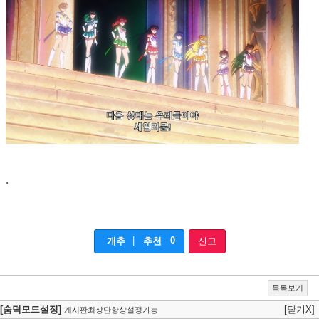
.
|
0
개추
추천
신고
목록보기
[숨덕모드설정]
[닫기X]
게시판최상단항상설정가능