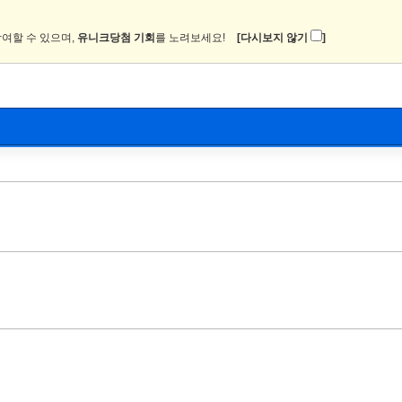
여할 수 있으며,
유니크당첨 기회
를 노려보세요!
[다시보지 않기
]
뉴스
커뮤니티
이미지
츄온2