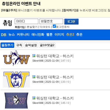
[08월2주차]
유니크뽑기 이벤트를 시작합니다.
[참여하기]
를 누르시면 비로그인도 참
|
분실찾기
|
다크모드
|
로그인유지
회원가입
DB
뉴스
커뮤니티
애니만화
웹툰
이미지
츄온2
츄온
DB
즐찾추가
규칙
숨덕설정
글10/댓글2
웹툰
워싱턴 대학교 - 허스키
SilverWill
| 2025-11-09
[ 147 / 0 ]
워싱턴 대학교 - 허스키
SilverWill
| 2025-11-09
[ 133 / 0 ]
워싱턴 대학교 - 허스키
SilverWill
| 2025-11-09
[ 145 / 0 ]