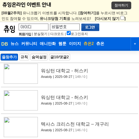
참여하기
[08월2주차]
유니크뽑기 이벤트를 시작합니다.
[참여하기]
를 누르시면 비로그
인도 참여할 수 있으며,
유니크당첨 기회
를 노려보세요!
[다시보지 않기
]
|
분실찾기
|
다크모드
|
로그인유지
회원가입
DB
뉴스
커뮤니티
애니만화
웹툰
이미지
츄온2
츄온
▼
DB
뉴스
커뮤니티
애니만화
즐찾추가
규칙
숨덕설정
글10/댓글2
웹툰
이미지
츄온2
츄온
워싱턴 대학교 - 허스키
Anatoly
| 2025-08-27
[ 149 / 0 ]
워싱턴 대학교 - 허스키
Anatoly
| 2025-08-27
[ 149 / 0 ]
텍사스 크리스천 대학교 – 개구리
Anatoly
| 2025-08-27
[ 146 / 0 ]