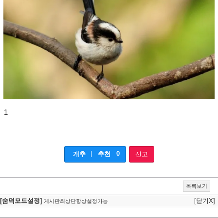
1
|
0
개추
추천
신고
목록보기
[숨덕모드설정]
[닫기X]
게시판최상단항상설정가능