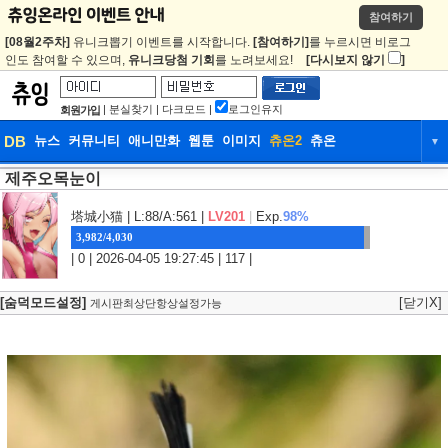
참여하기
[08월2주차]
유니크뽑기 이벤트를 시작합니다.
[참여하기]
를 누르시면 비로그
인도 참여할 수 있으며,
유니크당첨 기회
를 노려보세요!
[다시보지 않기
]
|
분실찾기
|
다크모드
|
로그인유지
회원가입
DB
뉴스
커뮤니티
애니만화
웹툰
이미지
츄온2
츄온
▼
제주오목눈이
DB
뉴스
커뮤니티
애니만화
웹툰
이미지
츄온2
츄온
塔城小猫
| L:88/A:561 |
LV201
|
Exp.
98%
3,982/4,030
| 0 | 2026-04-05 19:27:45 | 117 |
[숨덕모드설정]
[닫기X]
게시판최상단항상설정가능