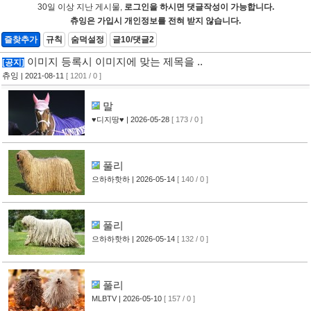
30일 이상 지난 게시물,
로그인을 하시면 댓글작성이 가능합니다.
츄잉은 가입시 개인정보를 전혀 받지 않습니다.
즐찾추가
규칙
숨덕설정
글10/댓글2
이미지 등록시 이미지에 맞는 제목을 ..
[공지]
츄잉
| 2021-08-11
[ 1201 / 0 ]
말
♥디지땅♥
| 2026-05-28
[ 173 / 0 ]
풀리
으하하핫하
| 2026-05-14
[ 140 / 0 ]
풀리
으하하핫하
| 2026-05-14
[ 132 / 0 ]
풀리
MLBTV
| 2026-05-10
[ 157 / 0 ]