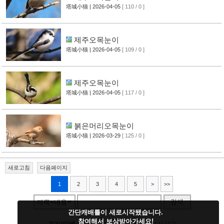
塔城小猫
| 2026-04-05
[ 110 / 0 ]
제주오목눈이
塔城小猫
| 2026-04-05
[ 109 / 0 ]
제주오목눈이
塔城小猫
| 2026-04-05
[ 117 / 0 ]
붉은머리오목눈이
塔城小猫
| 2026-03-29
[ 125 / 0 ]
새로고침
다음페이지
1
2
3
4
5
>
>>
검색
제목+내용
간단캐배틀이 새로시작됐습니다.
참여해서 보상받아가세요!