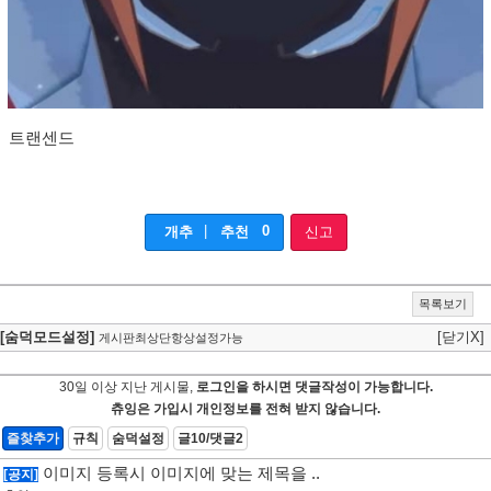
트랜센드
|
0
개추
추천
신고
목록보기
[숨덕모드설정]
[닫기X]
게시판최상단항상설정가능
30일 이상 지난 게시물,
로그인을 하시면 댓글작성이 가능합니다.
츄잉은 가입시 개인정보를 전혀 받지 않습니다.
즐찾추가
규칙
숨덕설정
글10/댓글2
이미지 등록시 이미지에 맞는 제목을 ..
[공지]