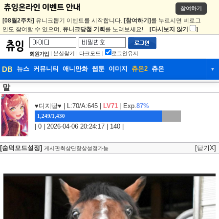
참여하기
[08월2주차]
유니크뽑기 이벤트를 시작합니다.
[참여하기]
를 누르시면 비로그
인도 참여할 수 있으며,
유니크당첨 기회
를 노려보세요!
[다시보지 않기
]
|
분실찾기
|
다크모드
|
로그인유지
회원가입
DB
뉴스
커뮤니티
애니만화
웹툰
이미지
츄온2
츄온
▼
말
DB
뉴스
커뮤니티
애니만화
웹툰
이미지
츄온2
츄온
♥디지땅♥
| L:70/A:645 |
LV71
|
Exp.
87%
1,249/1,430
| 0 | 2026-04-06 20:24:17 | 140 |
[숨덕모드설정]
[닫기X]
게시판최상단항상설정가능