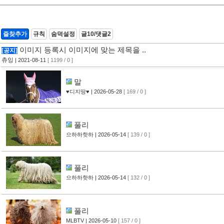
즐찾추가
규칙
숨덕설정
글10/댓글2
이미지 등록시 이미지에 맞는 제목을 ..
[공지]
츄잉
| 2021-08-11
[ 1199 / 0 ]
말
♥디지땅♥
| 2026-05-28
[ 169 / 0 ]
풀리
으하하핫하
| 2026-05-14
[ 139 / 0 ]
풀리
으하하핫하
| 2026-05-14
[ 132 / 0 ]
풀리
MLBTV
| 2026-05-10
[ 157 / 0 ]