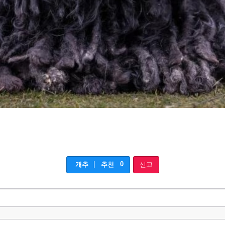
|
0
개추
추천
신고