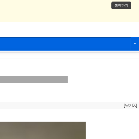
참여하기
▼
애니만화
츄온
[닫기X]