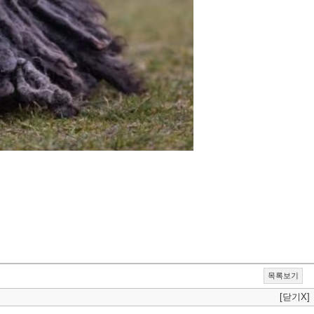
목록보기
[닫기X]