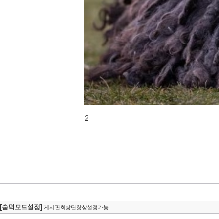
2
[숨덕모드설정]
게시판최상단항상설정가능