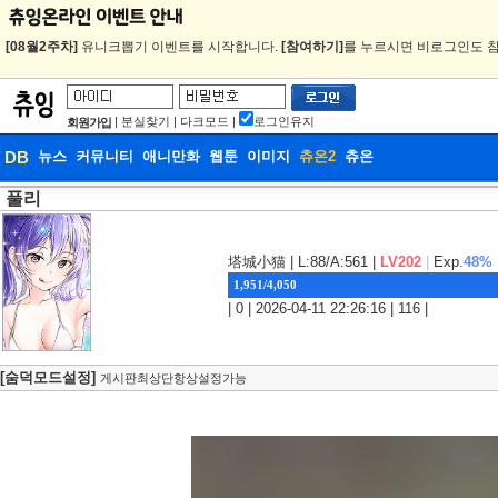
[08월2주차]
유니크뽑기 이벤트를 시작합니다.
[참여하기]
를 누르시면 비로그인도 참
|
분실찾기
|
다크모드
|
로그인유지
회원가입
DB
뉴스
커뮤니티
애니만화
웹툰
이미지
츄온2
츄온
풀리
DB
웹툰
塔城小猫
| L:88/A:561 |
LV202
|
Exp.
48%
1,951/4,050
| 0 | 2026-04-11 22:26:16 | 116 |
[숨덕모드설정]
게시판최상단항상설정가능