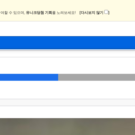
여할 수 있으며,
유니크당첨 기회
를 노려보세요!
[다시보지 않기
]
뉴스
커뮤니티
이미지
츄온2