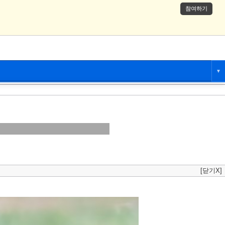
참여하기
▼
애니만화
츄온
[닫기X]