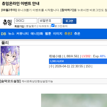
[08월2주차]
유니크뽑기 이벤트를 시작합니다.
[참여하기]
를 누르시면 비로그인도 참
|
분실찾기
|
다크모드
|
로그인유지
회원가입
DB
뉴스
커뮤니티
애니만화
웹툰
이미지
츄온2
츄온
풀리
DB
웹툰
塔城小猫
| L:88/A:561 |
LV202
|
Exp.
48%
1,981/4,050
| 0 | 2026-04-11 22:30:55 | 153 |
[숨덕모드설정]
게시판최상단항상설정가능