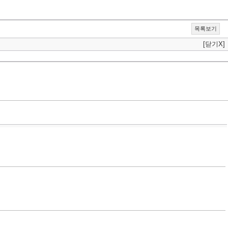
목록보기
[닫기X]