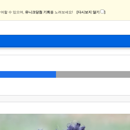
여할 수 있으며,
유니크당첨 기회
를 노려보세요!
[다시보지 않기
]
뉴스
커뮤니티
이미지
츄온2