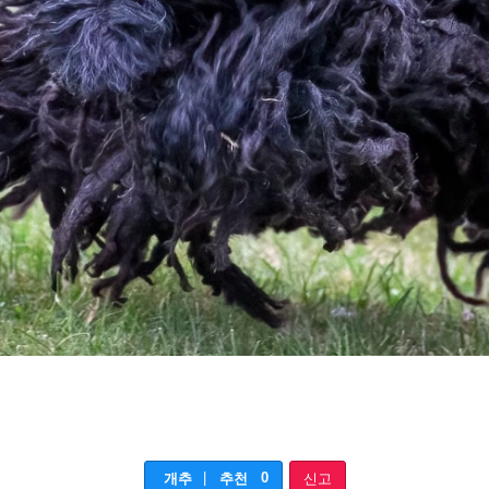
|
0
개추
추천
신고