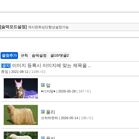
[숨덕모드설정]
게시판최상단항상설정가능
즐찾추가
규칙
숨덕설정
글10/댓글2
이미지 등록시 이미지에 맞는 제목을 ..
[공지]
츄잉
| 2021-08-11
[ 1199 / 0 ]
말
♥디지땅♥
| 2026-05-28
[ 167 / 0 ]
풀리
으하하핫하
| 2026-05-14
[ 136 / 0 ]
풀리