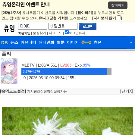
참여하기
[08월2주차]
유니크뽑기 이벤트를 시작합니다.
[참여하기]
를 누르시면 비로그
인도 참여할 수 있으며,
유니크당첨 기회
를 노려보세요!
[다시보지 않기
]
|
분실찾기
|
다크모드
|
로그인유지
회원가입
DB
뉴스
커뮤니티
애니만화
웹툰
이미지
츄온2
츄온
▼
풀리
DB
뉴스
커뮤니티
애니만화
웹툰
이미지
츄온2
츄온
MLBTV
| L:88/A:561 |
LV203
|
Exp.
95%
3,876/4,070
| 0 | 2026-05-10 09:09:34 | 155 |
[숨덕모드설정]
[닫기X]
게시판최상단항상설정가능