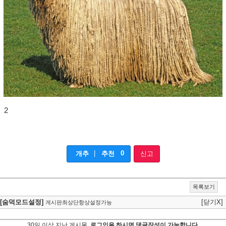
2
|
0
개추
추천
신고
목록보기
[숨덕모드설정]
[닫기X]
게시판최상단항상설정가능
30일 이상 지난 게시물,
로그인을 하시면 댓글작성이 가능합니다.