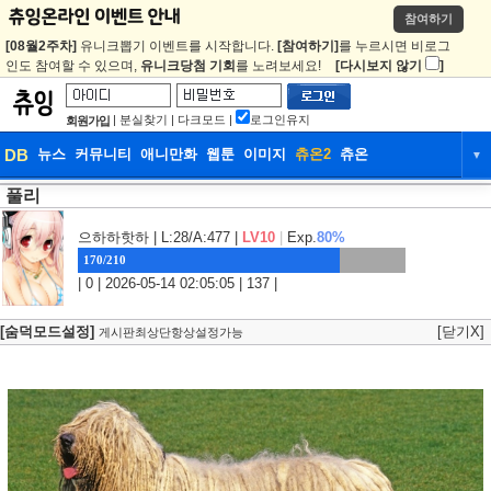
참여하기
[08월2주차]
유니크뽑기 이벤트를 시작합니다.
[참여하기]
를 누르시면 비로그
인도 참여할 수 있으며,
유니크당첨 기회
를 노려보세요!
[다시보지 않기
]
|
분실찾기
|
다크모드
|
로그인유지
회원가입
DB
뉴스
커뮤니티
애니만화
웹툰
이미지
츄온2
츄온
▼
풀리
DB
뉴스
커뮤니티
애니만화
웹툰
이미지
츄온2
츄온
으하하핫하
| L:28/A:477 |
LV10
|
Exp.
80%
170/210
| 0 | 2026-05-14 02:05:05 | 137 |
[숨덕모드설정]
[닫기X]
게시판최상단항상설정가능