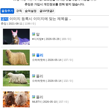
츄잉은 가입시 개인정보를 전혀 받지 않습니다.
즐찾추가
규칙
숨덕설정
글10/댓글2
이미지 등록시 이미지에 맞는 제목을 ..
[공지]
츄잉
| 2021-08-11
[ 1199 / 0 ]
말
♥디지땅♥
| 2026-05-28
[ 169 / 0 ]
풀리
으하하핫하
| 2026-05-14
[ 137 / 0 ]
풀리
으하하핫하
| 2026-05-14
[ 132 / 0 ]
풀리
MLBTV
| 2026-05-10
[ 157 / 0 ]