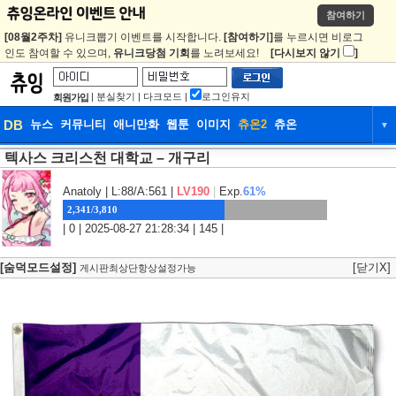
참여하기
[08월2주차]
유니크뽑기 이벤트를 시작합니다.
[참여하기]
를 누르시면 비로그
인도 참여할 수 있으며,
유니크당첨 기회
를 노려보세요!
[다시보지 않기
]
|
분실찾기
|
다크모드
|
로그인유지
회원가입
DB
뉴스
커뮤니티
애니만화
웹툰
이미지
츄온2
츄온
▼
텍사스 크리스천 대학교 – 개구리
DB
뉴스
커뮤니티
애니만화
웹툰
이미지
츄온2
츄온
Anatoly
| L:88/A:561 |
LV190
|
Exp.
61%
2,341/3,810
| 0 | 2025-08-27 21:28:34 | 145 |
[숨덕모드설정]
[닫기X]
게시판최상단항상설정가능