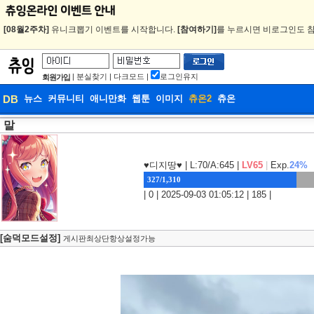
[08월2주차]
유니크뽑기 이벤트를 시작합니다.
[참여하기]
를 누르시면 비로그인도 참
|
분실찾기
|
다크모드
|
로그인유지
회원가입
DB
뉴스
커뮤니티
애니만화
웹툰
이미지
츄온2
츄온
말
DB
웹툰
♥디지땅♥
| L:70/A:645 |
LV65
|
Exp.
24%
327/1,310
| 0 | 2025-09-03 01:05:12 | 185 |
[숨덕모드설정]
게시판최상단항상설정가능