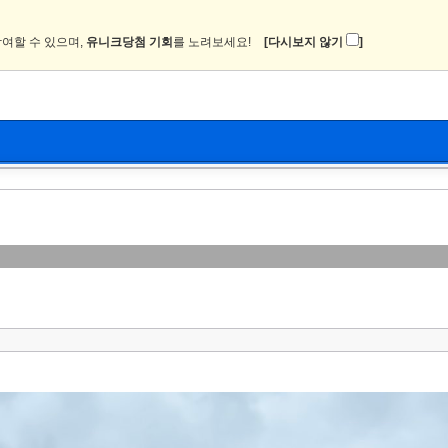
여할 수 있으며,
유니크당첨 기회
를 노려보세요!
[다시보지 않기
]
뉴스
커뮤니티
이미지
츄온2