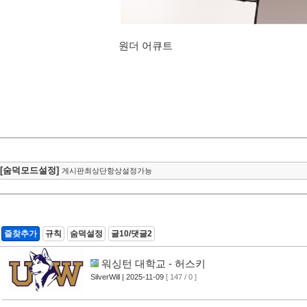
원더 어큐트
[숨덕모드설정]
게시판최상단항상설정가능
즐찾추가
규칙
숨덕설정
글10/댓글2
워싱턴 대학교 - 허스키
SilverWill
| 2025-11-09
[ 147 / 0 ]