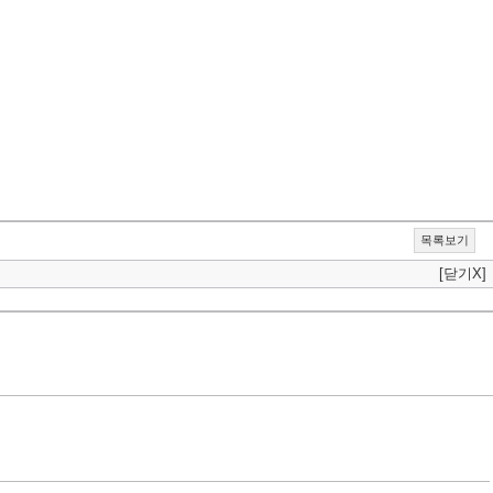
목록보기
[닫기X]