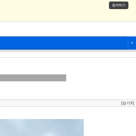
참여하기
▼
애니만화
츄온
[닫기X]