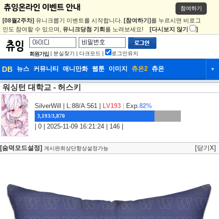
참여하기
[08월2주차]
유니크뽑기 이벤트를 시작합니다.
[참여하기]
를 누르시면 비로그
인도 참여할 수 있으며,
유니크당첨 기회
를 노려보세요!
[다시보지 않기
]
|
분실찾기
|
다크모드
|
로그인유지
회원가입
DB
뉴스
커뮤니티
애니만화
웹툰
이미지
츄온2
츄온
▼
워싱턴 대학교 - 허스키
DB
뉴스
커뮤니티
애니만화
웹툰
이미지
츄온2
츄온
SilverWill
| L:88/A:561 |
LV193
|
Exp.
82%
3,193/3,870
| 0 | 2025-11-09 16:21:24 | 146 |
[숨덕모드설정]
[닫기X]
게시판최상단항상설정가능