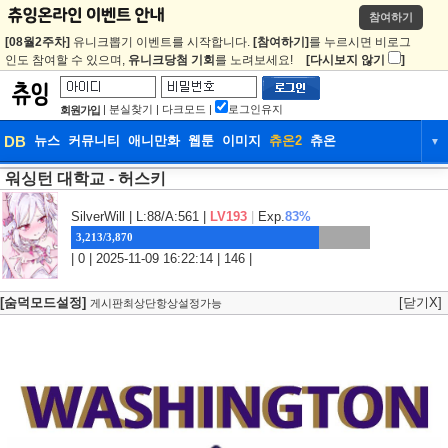
참여하기
[08월2주차]
유니크뽑기 이벤트를 시작합니다.
[참여하기]
를 누르시면 비로그
인도 참여할 수 있으며,
유니크당첨 기회
를 노려보세요!
[다시보지 않기
]
|
분실찾기
|
다크모드
|
로그인유지
회원가입
DB
뉴스
커뮤니티
애니만화
웹툰
이미지
츄온2
츄온
▼
워싱턴 대학교 - 허스키
DB
뉴스
커뮤니티
애니만화
웹툰
이미지
츄온2
츄온
SilverWill
| L:88/A:561 |
LV193
|
Exp.
83%
3,213/3,870
| 0 | 2025-11-09 16:22:14 | 146 |
[숨덕모드설정]
[닫기X]
게시판최상단항상설정가능