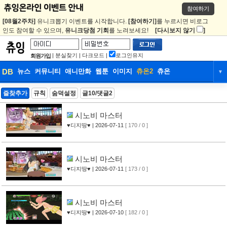
참여하기
[08월2주차]
유니크뽑기 이벤트를 시작합니다.
[참여하기]
를 누르시면 비로그
인도 참여할 수 있으며,
유니크당첨 기회
를 노려보세요!
[다시보지 않기
]
|
분실찾기
|
다크모드
|
로그인유지
회원가입
DB
뉴스
커뮤니티
애니만화
웹툰
이미지
츄온2
츄온
▼
DB
뉴스
커뮤니티
애니만화
즐찾추가
규칙
숨덕설정
글10/댓글2
웹툰
이미지
츄온2
츄온
시노비 마스터
♥디지땅♥
| 2026-07-11
[ 170 / 0 ]
시노비 마스터
♥디지땅♥
| 2026-07-11
[ 173 / 0 ]
시노비 마스터
♥디지땅♥
| 2026-07-10
[ 182 / 0 ]