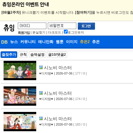
[08월2주차]
유니크뽑기 이벤트를 시작합니다.
[참여하기]
를 누르시면 비로그인도 참
|
분실찾기
|
다크모드
|
로그인유지
회원가입
DB
뉴스
커뮤니티
애니만화
웹툰
이미지
츄온2
츄온
DB
즐찾추가
규칙
숨덕설정
글10/댓글2
웹툰
시노비 마스터
♥디지땅♥
| 2026-07-06
[ 177 / 0 ]
시노비 마스터
♥디지땅♥
| 2026-07-06
[ 174 / 0 ]
시노비 마스터
♥디지땅♥
| 2026-07-06
[ 183 / 0 ]