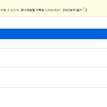
여할 수 있으며,
유니크당첨 기회
를 노려보세요!
[다시보지 않기
]
뉴스
커뮤니티
이미지
츄온2