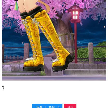
:)
|
0
개추
추천
신고