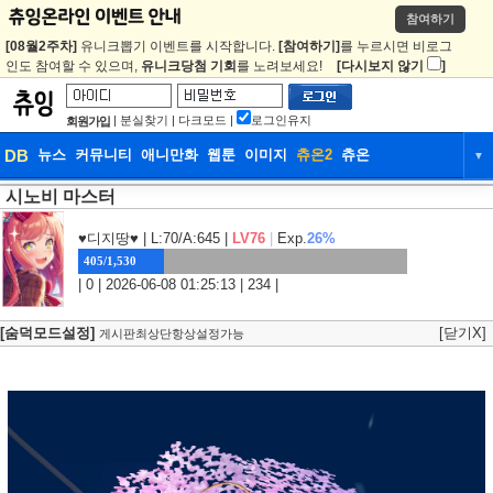
참여하기
[08월2주차]
유니크뽑기 이벤트를 시작합니다.
[참여하기]
를 누르시면 비로그
인도 참여할 수 있으며,
유니크당첨 기회
를 노려보세요!
[다시보지 않기
]
|
분실찾기
|
다크모드
|
로그인유지
회원가입
DB
뉴스
커뮤니티
애니만화
웹툰
이미지
츄온2
츄온
▼
시노비 마스터
DB
뉴스
커뮤니티
애니만화
웹툰
이미지
츄온2
츄온
♥디지땅♥
| L:70/A:645 |
LV76
|
Exp.
26%
405/1,530
| 0 | 2026-06-08 01:25:13 | 234 |
[숨덕모드설정]
[닫기X]
게시판최상단항상설정가능