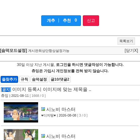
|
0
개추
추천
신고
목록보기
[숨덕모드설정]
[닫기X]
게시판최상단항상설정가능
30일 이상 지난 게시물,
로그인을 하시면 댓글작성이 가능합니다.
츄잉은 가입시 개인정보를 전혀 받지 않습니다.
즐찾추가
규칙
숨덕설정
글10/댓글2
이미지 등록시 이미지에 맞는 제목을 ..
[공지]
츄잉
| 2021-08-11
[ 1668 / 0 ]
시노비 마스터
♥디지땅♥
| 2026-08-08
[ 3 / 0 ]
시노비 마스터