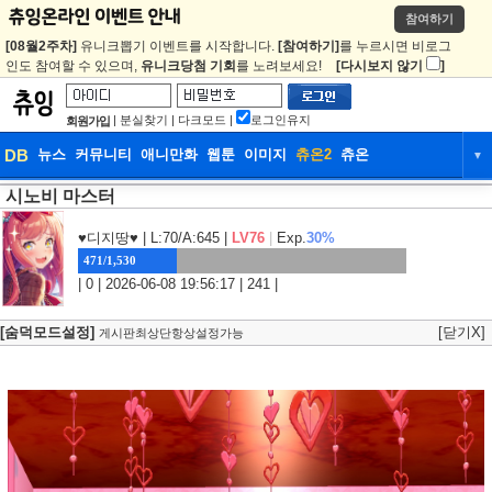
참여하기
[08월2주차]
유니크뽑기 이벤트를 시작합니다.
[참여하기]
를 누르시면 비로그
인도 참여할 수 있으며,
유니크당첨 기회
를 노려보세요!
[다시보지 않기
]
|
분실찾기
|
다크모드
|
로그인유지
회원가입
DB
뉴스
커뮤니티
애니만화
웹툰
이미지
츄온2
츄온
▼
시노비 마스터
DB
뉴스
커뮤니티
애니만화
웹툰
이미지
츄온2
츄온
♥디지땅♥
| L:70/A:645 |
LV76
|
Exp.
30%
471/1,530
| 0 | 2026-06-08 19:56:17 | 241 |
[숨덕모드설정]
[닫기X]
게시판최상단항상설정가능