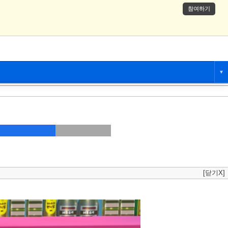
참여하기
▼
애니만화
츄온
[닫기X]