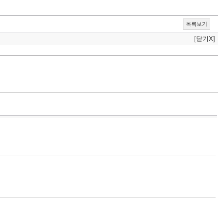
목록보기
[닫기X]