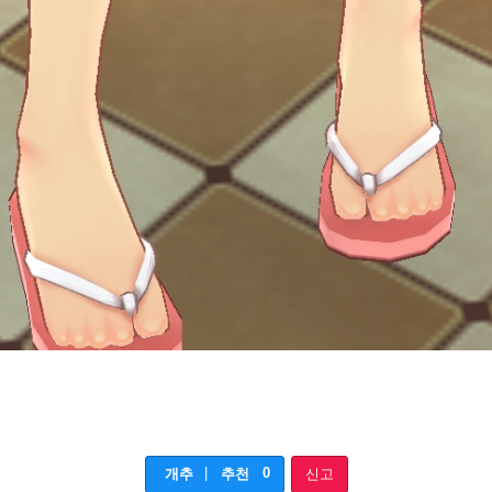
|
0
개추
추천
신고