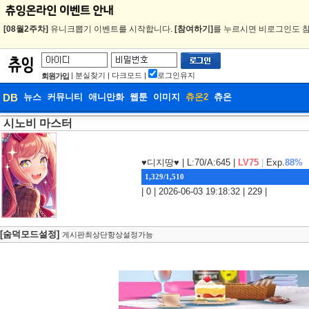
[08월2주차]
유니크뽑기 이벤트를 시작합니다.
[참여하기]
를 누르시면 비로그인도 참
|
분실찾기
|
다크모드
|
로그인유지
회원가입
DB
뉴스
커뮤니티
애니만화
웹툰
이미지
츄온2
츄온
시노비 마스터
DB
웹툰
♥디지땅♥
| L:70/A:645 |
LV75
|
Exp.
88%
1,329/1,510
| 0 | 2026-06-03 19:18:32 | 229 |
[숨덕모드설정]
게시판최상단항상설정가능