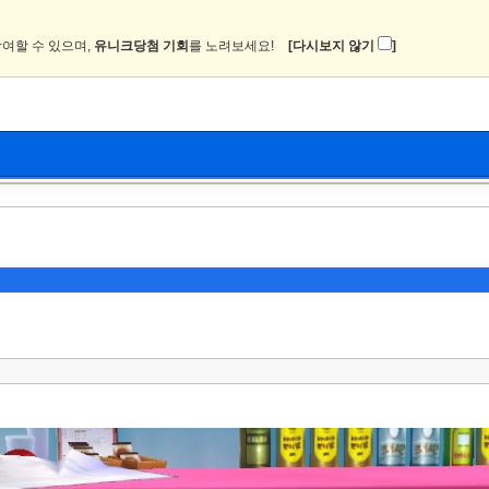
여할 수 있으며,
유니크당첨 기회
를 노려보세요!
[다시보지 않기
]
뉴스
커뮤니티
이미지
츄온2