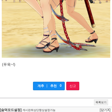
(푸욱~!)
|
0
개추
추천
신고
목록보기
[숨덕모드설정]
[닫기X]
게시판최상단항상설정가능