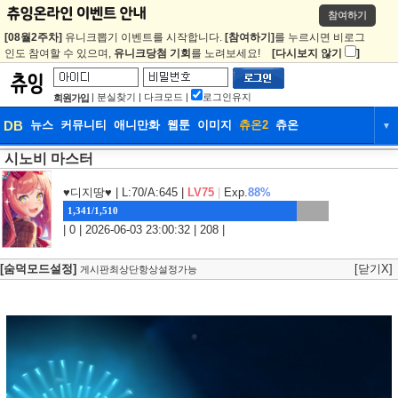
참여하기
[08월2주차]
유니크뽑기 이벤트를 시작합니다.
[참여하기]
를 누르시면 비로그
인도 참여할 수 있으며,
유니크당첨 기회
를 노려보세요!
[다시보지 않기
]
|
분실찾기
|
다크모드
|
로그인유지
회원가입
DB
뉴스
커뮤니티
애니만화
웹툰
이미지
츄온2
츄온
▼
시노비 마스터
DB
뉴스
커뮤니티
애니만화
웹툰
이미지
츄온2
츄온
♥디지땅♥
| L:70/A:645 |
LV75
|
Exp.
88%
1,341/1,510
| 0 | 2026-06-03 23:00:32 | 208 |
[숨덕모드설정]
[닫기X]
게시판최상단항상설정가능