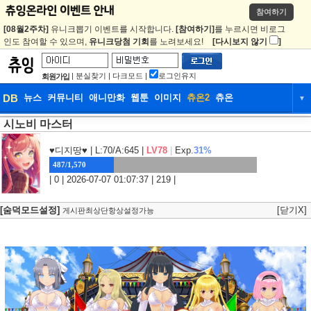
참여하기
[08월2주차]
유니크뽑기 이벤트를 시작합니다.
[참여하기]
를 누르시면 비로그
인도 참여할 수 있으며,
유니크당첨 기회
를 노려보세요!
[다시보지 않기
]
|
분실찾기
|
다크모드
|
로그인유지
회원가입
DB
뉴스
커뮤니티
애니만화
웹툰
이미지
츄온2
츄온
▼
시노비 마스터
DB
뉴스
커뮤니티
애니만화
웹툰
이미지
츄온2
츄온
♥디지땅♥
| L:70/A:645 |
LV78
|
Exp.
31%
487/1,570
| 0 | 2026-07-07 01:07:37 | 219 |
[숨덕모드설정]
[닫기X]
게시판최상단항상설정가능