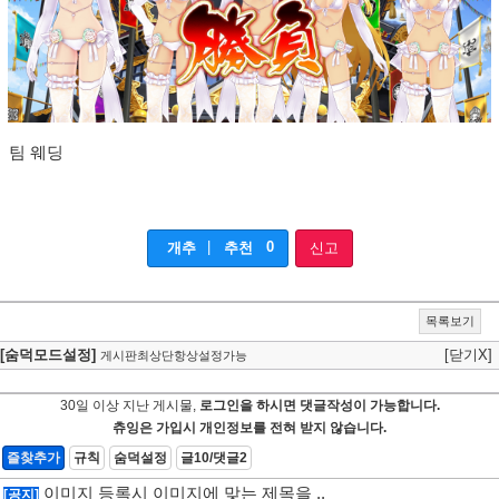
팀 웨딩
|
0
개추
추천
신고
목록보기
[숨덕모드설정]
[닫기X]
게시판최상단항상설정가능
30일 이상 지난 게시물,
로그인을 하시면 댓글작성이 가능합니다.
츄잉은 가입시 개인정보를 전혀 받지 않습니다.
즐찾추가
규칙
숨덕설정
글10/댓글2
이미지 등록시 이미지에 맞는 제목을 ..
[공지]