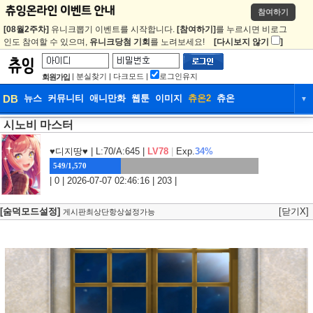
참여하기
[08월2주차]
유니크뽑기 이벤트를 시작합니다.
[참여하기]
를 누르시면 비로그
인도 참여할 수 있으며,
유니크당첨 기회
를 노려보세요!
[다시보지 않기
]
|
분실찾기
|
다크모드
|
로그인유지
회원가입
DB
뉴스
커뮤니티
애니만화
웹툰
이미지
츄온2
츄온
▼
시노비 마스터
DB
뉴스
커뮤니티
애니만화
웹툰
이미지
츄온2
츄온
♥디지땅♥
| L:70/A:645 |
LV78
|
Exp.
34%
549/1,570
| 0 | 2026-07-07 02:46:16 | 203 |
[숨덕모드설정]
[닫기X]
게시판최상단항상설정가능