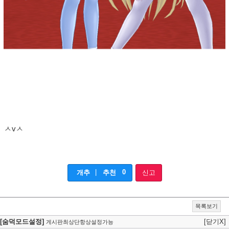
ㅅvㅅ
|
0
개추
추천
신고
목록보기
[숨덕모드설정]
[닫기X]
게시판최상단항상설정가능